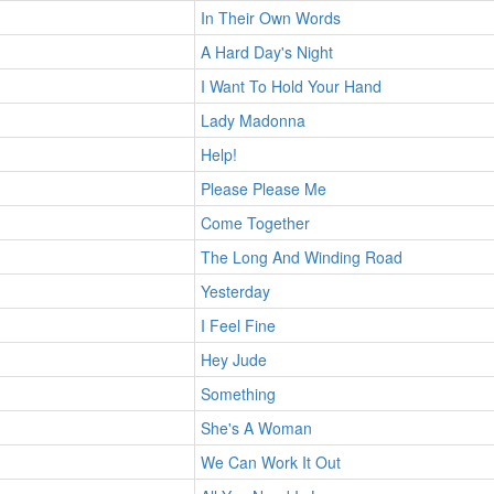
In Their Own Words
A Hard Day's Night
I Want To Hold Your Hand
Lady Madonna
Help!
Please Please Me
Come Together
The Long And Winding Road
Yesterday
I Feel Fine
Hey Jude
Something
She's A Woman
We Can Work It Out