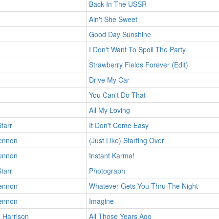
Back In The USSR
Ain't She Sweet
Good Day Sunshine
I Don't Want To Spoil The Party
Strawberry Fields Forever (Edit)
Drive My Car
You Can't Do That
All My Loving
tarr
It Don't Come Easy
ennon
(Just Like) Starting Over
ennon
Instant Karma!
tarr
Photograph
ennon
Whatever Gets You Thru The Night
ennon
Imagine
 Harrison
All Those Years Ago