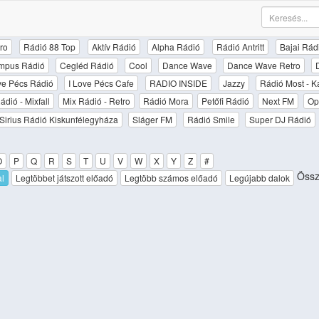
ro
Rádió 88 Top
Aktív Rádió
Alpha Rádió
Rádió Antritt
Bajai Rád
mpus Rádió
Cegléd Rádió
Cool
Dance Wave
Dance Wave Retro
ove Pécs Rádió
I Love Pécs Cafe
RADIO INSIDE
Jazzy
Rádió Most - K
ádió - Mixfall
Mix Rádió - Retro
Rádió Mora
Petőfi Rádió
Next FM
Op
Sirius Rádió Kiskunfélegyháza
Sláger FM
Rádió Smile
Super DJ Rádió
O
P
Q
R
S
T
U
V
W
X
Y
Z
#
Össze
al
Legtöbbet játszott előadó
Legtöbb számos előadó
Legújabb dalok