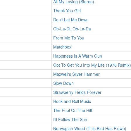
All My Loving (Stereo)
Thank You Girl
Don't Let Me Down
Ob-La-Di, Ob-La-Da
From Me To You
Matchbox
Happiness Is A Warm Gun
Got To Get You Into My Life (1976 Remix)
Maxwell's Silver Hammer
Slow Down
Strawberry Fields Forever
Rock and Roll Music
The Fool On The Hill
I'll Follow The Sun
Norwegian Wood (This Bird Has Flown)