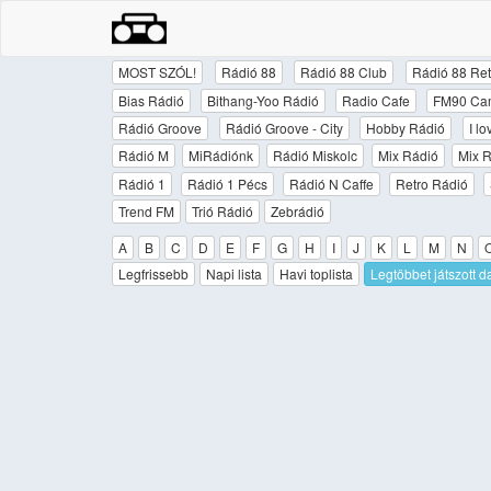
MOST SZÓL!
Rádió 88
Rádió 88 Club
Rádió 88 Ret
Bias Rádió
Bithang-Yoo Rádió
Radio Cafe
FM90 Ca
Rádió Groove
Rádió Groove - City
Hobby Rádió
I l
Rádió M
MiRádiónk
Rádió Miskolc
Mix Rádió
Mix R
Rádió 1
Rádió 1 Pécs
Rádió N Caffe
Retro Rádió
Trend FM
Trió Rádió
Zebrádió
A
B
C
D
E
F
G
H
I
J
K
L
M
N
Legfrissebb
Napi lista
Havi toplista
Legtöbbet játszott d