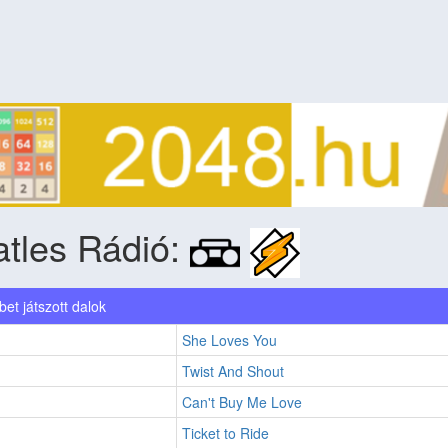
tles Rádió:
et játszott dalok
She Loves You
Twist And Shout
Can't Buy Me Love
Ticket to Ride