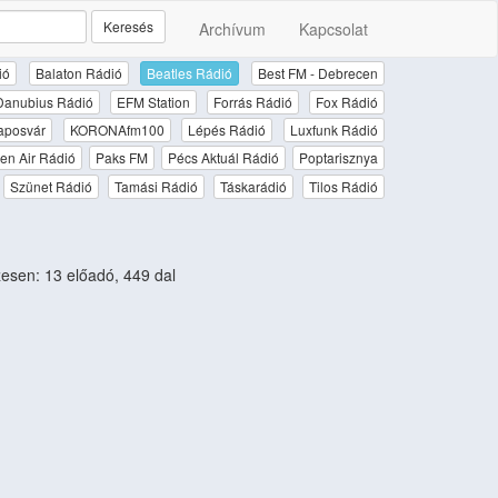
Keresés
Archívum
Kapcsolat
ió
Balaton Rádió
Beatles Rádió
Best FM - Debrecen
Danubius Rádió
EFM Station
Forrás Rádió
Fox Rádió
aposvár
KORONAfm100
Lépés Rádió
Luxfunk Rádió
en Air Rádió
Paks FM
Pécs Aktuál Rádió
Poptarisznya
Szünet Rádió
Tamási Rádió
Táskarádió
Tilos Rádió
sen: 13 előadó, 449 dal