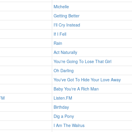
Michelle
Getting Better
I'll Cry Instead
If I Fell
Rain
Act Naturally
You're Going To Lose That Girl
Oh Darling
You've Got To Hide Your Love Away
Baby You're A Rich Man
.FM
Listen.FM
Birthday
Dig a Pony
I Am The Walrus