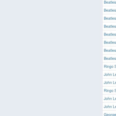
Beatles
Beatles
Beatles
Beatles
Beatles
Beatles
Beatles
Beatles
Ringo S
John L
John L
Ringo S
John L
John L
George