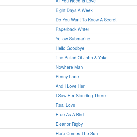
All You Need Is Love
Eight Days A Week
Do You Want To Know A Secret
Paperback Writer
Yellow Submarine
Hello Goodbye
The Ballad Of John & Yoko
Nowhere Man
Penny Lane
And I Love Her
I Saw Her Standing There
Real Love
Free As A Bird
Eleanor Rigby
Here Comes The Sun