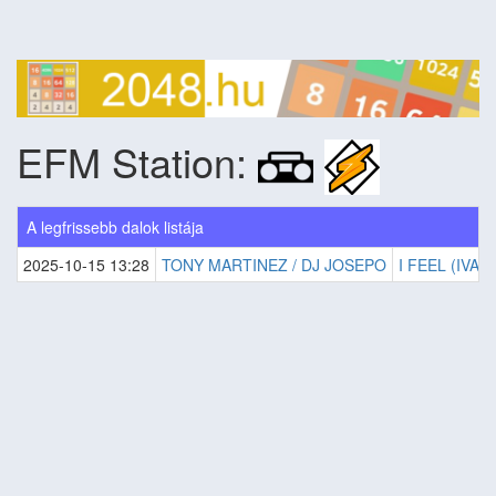
EFM Station:
A legfrissebb dalok listája
2025-10-15 13:28
TONY MARTINEZ / DJ JOSEPO
I FEEL (IVA