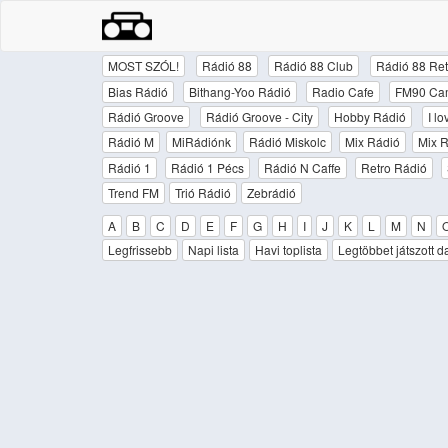
MOST SZÓL!
Rádió 88
Rádió 88 Club
Rádió 88 Ret
Bias Rádió
Bithang-Yoo Rádió
Radio Cafe
FM90 Ca
Rádió Groove
Rádió Groove - City
Hobby Rádió
I l
Rádió M
MiRádiónk
Rádió Miskolc
Mix Rádió
Mix R
Rádió 1
Rádió 1 Pécs
Rádió N Caffe
Retro Rádió
Trend FM
Trió Rádió
Zebrádió
A
B
C
D
E
F
G
H
I
J
K
L
M
N
Legfrissebb
Napi lista
Havi toplista
Legtöbbet játszott d