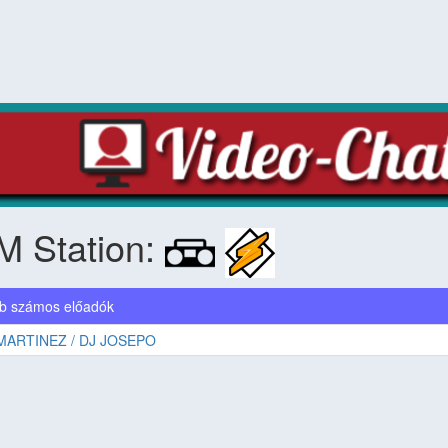
M Station:
b számos előadók
MARTINEZ / DJ JOSEPO