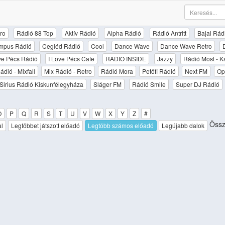
ro
Rádió 88 Top
Aktív Rádió
Alpha Rádió
Rádió Antritt
Bajai Rád
mpus Rádió
Cegléd Rádió
Cool
Dance Wave
Dance Wave Retro
ove Pécs Rádió
I Love Pécs Cafe
RADIO INSIDE
Jazzy
Rádió Most - K
ádió - Mixfall
Mix Rádió - Retro
Rádió Mora
Petőfi Rádió
Next FM
Op
Sirius Rádió Kiskunfélegyháza
Sláger FM
Rádió Smile
Super DJ Rádió
O
P
Q
R
S
T
U
V
W
X
Y
Z
#
Össze
al
Legtöbbet játszott előadó
Legtöbb számos előadó
Legújabb dalok