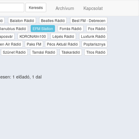
Keresés
Archívum
Kapcsolat
ió
Balaton Rádió
Beatles Rádió
Best FM - Debrecen
Danubius Rádió
EFM Station
Forrás Rádió
Fox Rádió
aposvár
KORONAfm100
Lépés Rádió
Luxfunk Rádió
en Air Rádió
Paks FM
Pécs Aktuál Rádió
Poptarisznya
Szünet Rádió
Tamási Rádió
Táskarádió
Tilos Rádió
sen: 1 előadó, 1 dal