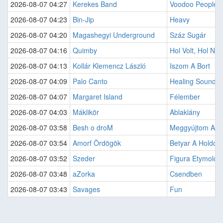
2026-08-07 04:27
Kerekes Band
Voodoo People
2026-08-07 04:23
Bin-Jip
Heavy
2026-08-07 04:20
Magashegyi Underground
Száz Sugár
2026-08-07 04:16
Quimby
Hol Volt, Hol Nem
2026-08-07 04:13
Kollár Klemencz László
Iszom A Bort
2026-08-07 04:09
Palo Canto
Healing Sound
2026-08-07 04:07
Margaret Island
Félember
2026-08-07 04:03
Máklikör
Ablaklány
2026-08-07 03:58
Besh o droM
Meggyújtom A P
2026-08-07 03:54
Amorf Ördögök
Betyar A Holdon
2026-08-07 03:52
Szeder
Figura Etymolog
2026-08-07 03:48
aZorka
Csendben
2026-08-07 03:43
Savages
Fun