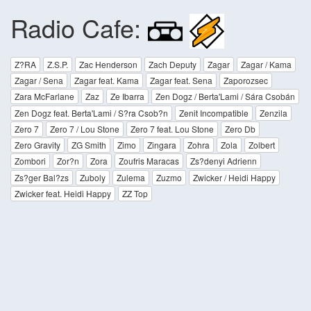
Radio Cafe:
Z?RA
Z.S.P.
Zac Henderson
Zach Deputy
Zagar
Zagar / Kama
Zagar / Sena
Zagar feat. Kama
Zagar feat. Sena
Zaporozsec
Zara McFarlane
Zaz
Ze Ibarra
Zen Dogz / Berta'Lami / Sára Csobán
Zen Dogz feat. Berta'Lami / S?ra Csob?n
Zenit Incompatible
Zenzila
Zero 7
Zero 7 / Lou Stone
Zero 7 feat. Lou Stone
Zero Db
Zero Gravity
ZG Smith
Zimo
Zingara
Zohra
Zola
Zolbert
Zombori
Zor?n
Zora
Zoufris Maracas
Zs?denyi Adrienn
Zs?ger Bal?zs
Zuboly
Zulema
Zuzmo
Zwicker / Heidi Happy
Zwicker feat. Heidi Happy
ZZ Top