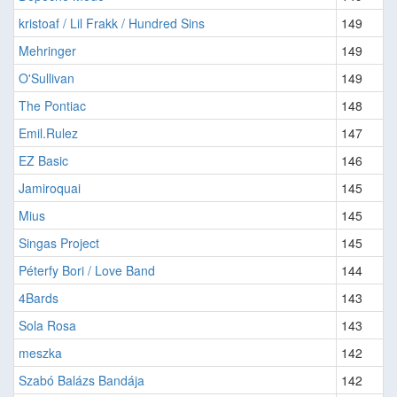
kristoaf / Lil Frakk / Hundred Sins
149
Mehringer
149
O'Sullivan
149
The Pontiac
148
Emil.Rulez
147
EZ Basic
146
Jamiroquai
145
Mius
145
Singas Project
145
Péterfy Bori / Love Band
144
4Bards
143
Sola Rosa
143
meszka
142
Szabó Balázs Bandája
142