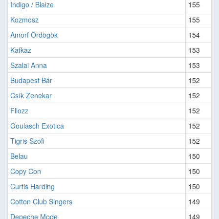
Indigo / Blaize
155
Kozmosz
155
Amorf Ördögök
154
Kafkaz
153
Szalai Anna
153
Budapest Bár
152
Csík Zenekar
152
Fllozz
152
Goulasch Exotica
152
Tigris Szofi
152
Belau
150
Copy Con
150
Curtis Harding
150
Cotton Club Singers
149
Depeche Mode
149