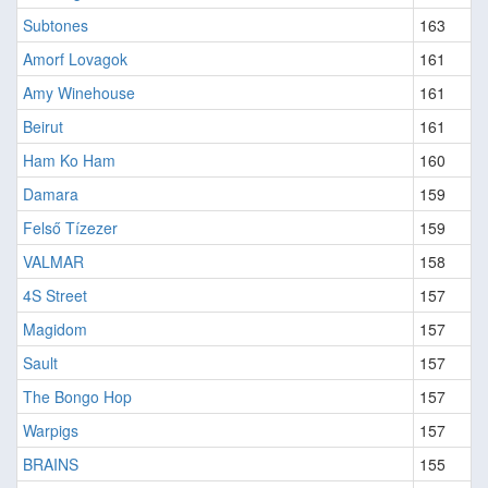
Subtones
163
Amorf Lovagok
161
Amy Winehouse
161
Beirut
161
Ham Ko Ham
160
Damara
159
Felső Tízezer
159
VALMAR
158
4S Street
157
Magidom
157
Sault
157
The Bongo Hop
157
Warpigs
157
BRAINS
155