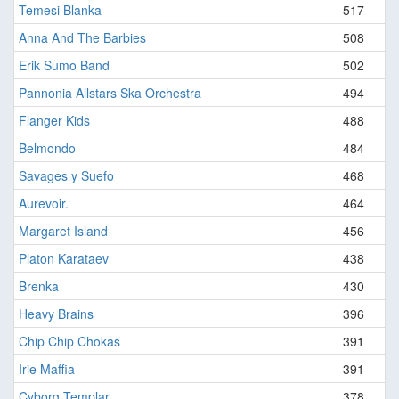
Temesi Blanka
517
Anna And The Barbies
508
Erik Sumo Band
502
Pannonia Allstars Ska Orchestra
494
Flanger Kids
488
Belmondo
484
Savages y Suefo
468
Aurevoir.
464
Margaret Island
456
Platon Karataev
438
Brenka
430
Heavy Brains
396
Chip Chip Chokas
391
Irie Maffia
391
Cyborg Templar
378