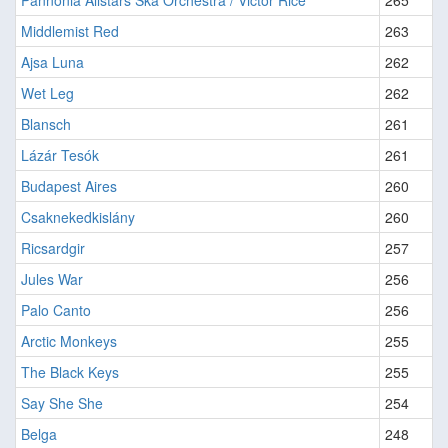
Pannonia Allstars Ska Orchestra / Victor Rice
265
Middlemist Red
263
Ajsa Luna
262
Wet Leg
262
Blansch
261
Lázár Tesók
261
Budapest Aires
260
Csaknekedkislány
260
Ricsardgir
257
Jules War
256
Palo Canto
256
Arctic Monkeys
255
The Black Keys
255
Say She She
254
Belga
248