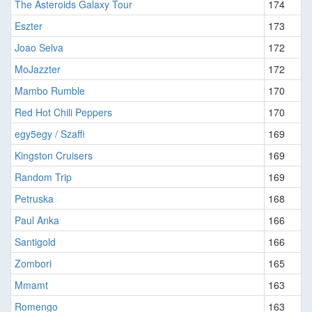
The Asteroids Galaxy Tour
174
Eszter
173
Joao Selva
172
MoJazzter
172
Mambo Rumble
170
Red Hot Chili Peppers
170
egy5egy / Szaffi
169
Kingston Cruisers
169
Random Trip
169
Petruska
168
Paul Anka
166
Santigold
166
Zombori
165
Mmamt
163
Romengo
163