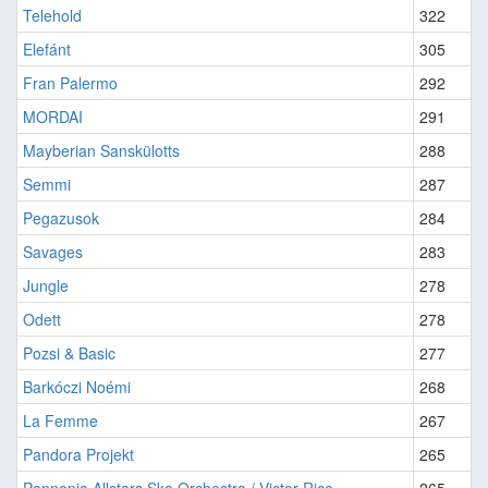
Telehold
322
Elefánt
305
Fran Palermo
292
MORDAI
291
Mayberian Sanskülotts
288
Semmi
287
Pegazusok
284
Savages
283
Jungle
278
Odett
278
Pozsi & Basic
277
Barkóczi Noémi
268
La Femme
267
Pandora Projekt
265