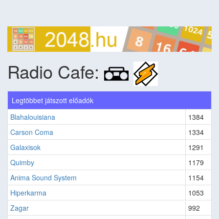
Radio Cafe:
Legtöbbet játszott előadók
Blahalouisiana
1384
Carson Coma
1334
Galaxisok
1291
Quimby
1179
Anima Sound System
1154
Hiperkarma
1053
Zagar
992