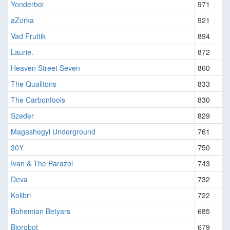
Yonderboi
971
aZorka
921
Vad Fruttik
894
Laurie.
872
Heaven Street Seven
860
The Qualitons
833
The Carbonfools
830
Szeder
829
Magashegyi Underground
761
30Y
750
Ivan & The Parazol
743
Deva
732
Kolibri
722
Bohemian Betyars
685
Biorobot
679