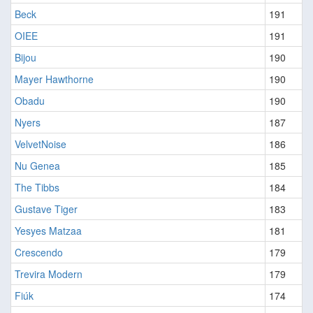
Beck
191
OIEE
191
Bijou
190
Mayer Hawthorne
190
Obadu
190
Nyers
187
VelvetNoise
186
Nu Genea
185
The Tibbs
184
Gustave Tiger
183
Yesyes Matzaa
181
Crescendo
179
Trevira Modern
179
Fiúk
174