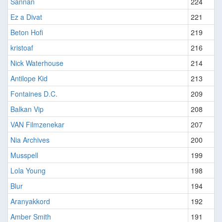
Sannan
224
Ez a Divat
221
Beton Hofi
219
kristoaf
216
Nick Waterhouse
214
Antilope Kid
213
Fontaines D.C.
209
Balkan Vip
208
VAN Filmzenekar
207
Nia Archives
200
Musspell
199
Lola Young
198
Blur
194
Aranyakkord
192
Amber Smith
191