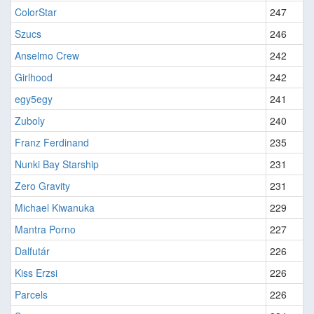
ColorStar
247
Szucs
246
Anselmo Crew
242
Girlhood
242
egy5egy
241
Zuboly
240
Franz Ferdinand
235
Nunki Bay Starship
231
Zero Gravity
231
Michael Kiwanuka
229
Mantra Porno
227
Dalfutár
226
Kiss Erzsi
226
Parcels
226