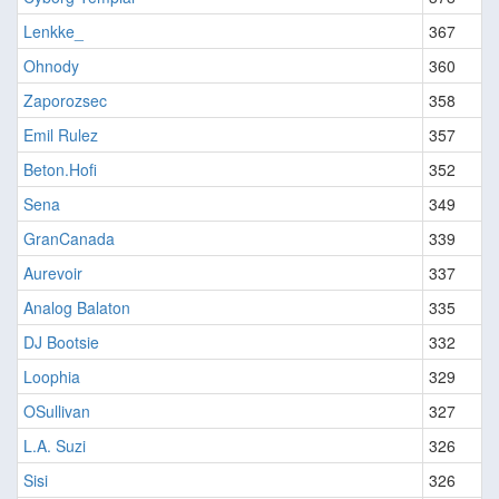
Lenkke_
367
Ohnody
360
Zaporozsec
358
Emil Rulez
357
Beton.Hofi
352
Sena
349
GranCanada
339
Aurevoir
337
Analog Balaton
335
DJ Bootsie
332
Loophia
329
OSullivan
327
L.A. Suzi
326
Sisi
326