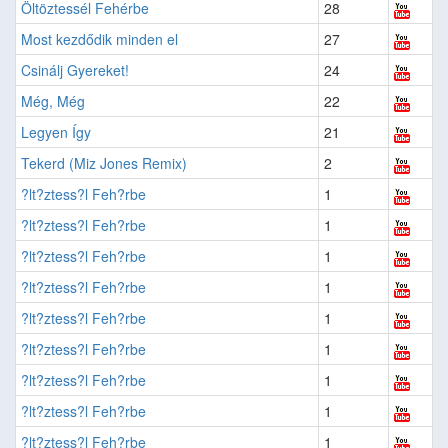
Öltöztessél Fehérbe
28
Most kezdődik minden el
27
Csinálj Gyereket!
24
Még, Még
22
Legyen Így
21
Tekerd (Miz Jones Remix)
2
?lt?ztess?l Feh?rbe
1
?lt?ztess?l Feh?rbe
1
?lt?ztess?l Feh?rbe
1
?lt?ztess?l Feh?rbe
1
?lt?ztess?l Feh?rbe
1
?lt?ztess?l Feh?rbe
1
?lt?ztess?l Feh?rbe
1
?lt?ztess?l Feh?rbe
1
?lt?ztess?l Feh?rbe
1