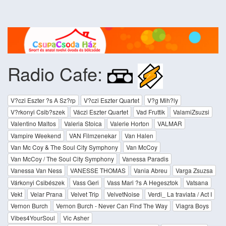
Radio Cafe:
V?czi Eszter ?s A Sz?rp
V?czi Eszter Quartet
V?g Mih?ly
V?rkonyi Csib?szek
Váczi Eszter Quartet
Vad Fruttik
ValamiZsuzsi
Valentino Maltos
Valeria Stoica
Valerie Horton
VALMAR
Vampire Weekend
VAN Filmzenekar
Van Halen
Van Mc Coy & The Soul City Symphony
Van McCoy
Van McCoy / The Soul City Symphony
Vanessa Paradis
Vanessa Van Ness
VANESSE THOMAS
Vania Abreu
Varga Zsuzsa
Várkonyi Csibészek
Vass Geri
Vass Mari ?s A Hegesztok
Vatsana
Vekt
Velar Prana
Velvet Trip
VelvetNoise
Verdi_ La traviata / Act I
Vernon Burch
Vernon Burch - Never Can Find The Way
Viagra Boys
Vibes4YourSoul
Vic Asher