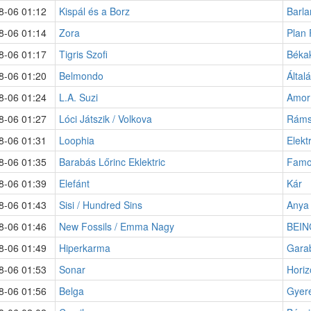
8-06 01:12
Kispál és a Borz
Barl
8-06 01:14
Zora
Plan 
8-06 01:17
Tigris Szofi
Békak
8-06 01:20
Belmondo
Által
8-06 01:24
L.A. Suzi
Amor
8-06 01:27
Lóci Játszik / Volkova
Ráms
8-06 01:31
Loophia
Elekt
8-06 01:35
Barabás Lőrinc Eklektric
Famo
8-06 01:39
Elefánt
Kár
8-06 01:43
Sisi / Hundred Sins
Anya
8-06 01:46
New Fossils / Emma Nagy
BEIN
8-06 01:49
Hiperkarma
Gara
8-06 01:53
Sonar
Horiz
8-06 01:56
Belga
Gyere