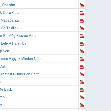
d, Rózsám
& Coca Cola
t Magába Zár
 Se Talállak
r Én Még Kissrác Voltam
j Bele A Hajamba
i Nők
elmes Vagyok Minden Nőbe
Cgi
reatest Climber on Earth
l
Me Back
tep
ny