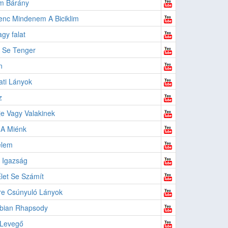
m Bárány
nc Mindenem A Biciklim
agy falat
 Se Tenger
n
ti Lányok
z
e Vagy Valakinek
 A Miénk
elem
 Igazság
let Se Számít
re Csúnyuló Lányok
bian Rhapsody
 Levegő