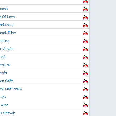
ncok
s Of Love
indulok el
tek Ellen
nnina
rj Anyám
mdől
enjünk
erés
en Szőtt
zor Hazudtam
ékok
 Wind
rt Szavak