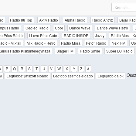
ro
Rádió 88 Top
Aktív Rádió
Alpha Rádió
Rádió Antritt
Bajai Rád
mpus Rádió
Cegléd Rádió
Cool
Dance Wave
Dance Wave Retro
ove Pécs Rádió
I Love Pécs Cafe
RADIO INSIDE
Jazzy
Rádió Most - K
ádió - Mixfall
Mix Rádió - Retro
Rádió Mora
Petőfi Rádió
Next FM
Op
Sirius Rádió Kiskunfélegyháza
Sláger FM
Rádió Smile
Super DJ Rádió
O
P
Q
R
S
T
U
V
W
X
Y
Z
#
Össz
al
Legtöbbet játszott előadó
Legtöbb számos előadó
Legújabb dalok