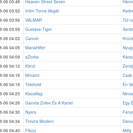
8-06 03:48
Heaven Street Seven
Háro
8-06 03:52
Intim Torna Illegál
Kedve
8-06 03:56
VALMAR
Túl n
8-06 03:59
Gustave Tiger
Senki
8-06 04:02
Cancel.
Krúzi
8-06 04:05
MariaHilfe!
Nyuga
8-06 04:09
aZorka
Káos
8-06 04:12
Körút
Zenéj
8-06 04:16
Mmamt
Csak
8-06 04:19
Telehold
Én V
8-06 04:23
Kiscsillag
Nincs
8-06 04:26
Ganxta Zolee És A Kartel
Egy É
8-06 04:30
Nyers
Fény
8-06 04:34
Trevira Modern
Danu
8-06 04:40
Fllozz
Mély