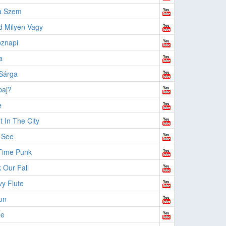
a Szem
 Milyen Vagy
znapi
a
Sárga
baj?
e
ht In The City
 See
Time Punk
 Our Fall
y Flute
un
Me