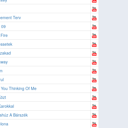
bement Terv
 09
Fire
ssetek
szakad
away
m
ul
You Thinking Of Me
özt
Karokkal
ahúz A Bárszék
elona