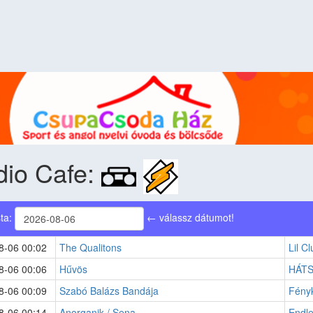
dio Cafe:
sta:
← válassz dátumot!
8-06 00:02
The Qualitons
Lil Cl
8-06 00:06
Hűvös
HÁT
8-06 00:09
Szabó Balázs Bandája
Fényk
8-06 00:14
Anorganik / Sena
Endle