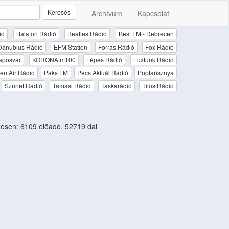
Keresés
Archívum
Kapcsolat
ió
Balaton Rádió
Beatles Rádió
Best FM - Debrecen
Danubius Rádió
EFM Station
Forrás Rádió
Fox Rádió
aposvár
KORONAfm100
Lépés Rádió
Luxfunk Rádió
en Air Rádió
Paks FM
Pécs Aktuál Rádió
Poptarisznya
Szünet Rádió
Tamási Rádió
Táskarádió
Tilos Rádió
esen: 6109 előadó, 52719 dal