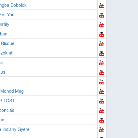
angba Dobolok
For You
irály
ában
 Risque
zoknál
ra
us
 Mondd Meg
G LOST
bonciás
ont
 Kislány Gyere