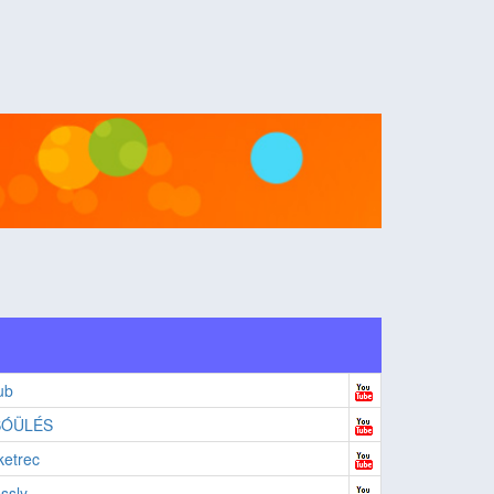
ub
SÓÜLÉS
etrec
ssly