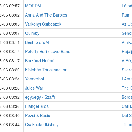
8-06 02:57
MORDAI
Láto
8-06 03:02
Anna And The Barbies
Rum 
8-06 03:05
Várkonyi Csibészek
Az Ú
8-06 03:07
Quimby
Sehol
8-06 03:11
Besh o droM
Amiko
8-06 03:14
Péterfy Bori / Love Band
Hajol
8-06 03:17
Barkóczi Noémi
A Rég
8-06 03:20
Kistehén Tánczenekar
Szer
8-06 03:24
Yonderboi
I Am 
8-06 03:28
Jules War
The G
8-06 03:32
egy5egy / Szaffi
Borda
8-06 03:36
Flanger Kids
Call 
8-06 03:40
Pozsi & Basic
Dal S
8-06 03:44
Csaknekedkislány
Tiha