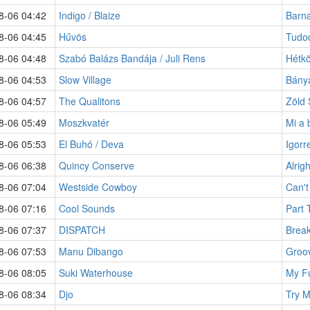
8-06 04:42
Indigo / Blaize
Barn
8-06 04:45
Hűvös
Tudod
8-06 04:48
Szabó Balázs Bandája / Juli Rens
Hétkö
8-06 04:53
Slow Village
Bány
8-06 04:57
The Qualitons
Zöld 
8-06 05:49
Moszkvatér
Mi a 
8-06 05:53
El Buhó / Deva
Igorr
8-06 06:38
Quincy Conserve
Alrig
8-06 07:04
Westside Cowboy
Can't
8-06 07:16
Cool Sounds
Part 
8-06 07:37
DISPATCH
Break
8-06 07:53
Manu Dibango
Groov
8-06 08:05
Suki Waterhouse
My F
8-06 08:34
Djo
Try 