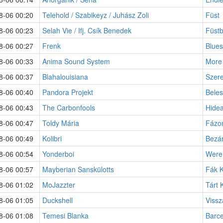
8-06 00:20
Telehold / Szabikeyz / Juhász Zoli
Füst
8-06 00:23
Selah Vie / Ifj. Csík Benedek
Füst
8-06 00:27
Frenk
Blues
8-06 00:33
Anima Sound System
More 
8-06 00:37
Blahalouisiana
Szere
8-06 00:40
Pandora Projekt
Bele
8-06 00:43
The Carbonfools
Hide
8-06 00:47
Toldy Mária
Fázo
8-06 00:49
Kolibri
Bezár
8-06 00:54
Yonderboi
Were 
8-06 00:57
Mayberian Sanskülotts
Fák K
8-06 01:02
MoJazzter
Tárt 
8-06 01:05
Duckshell
Vissz
8-06 01:08
Temesi Blanka
Barc