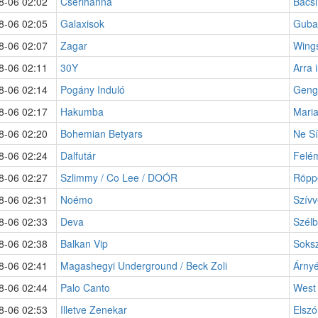
8-06 02:02
Cserihanna
Bácsi
8-06 02:05
Galaxisok
Guba
8-06 02:07
Zagar
Wing
8-06 02:11
30Y
Arra 
8-06 02:14
Pogány Induló
Genge
8-06 02:17
Hakumba
Maria
8-06 02:20
Bohemian Betyars
Ne Sí
8-06 02:24
Dalfutár
Felé
8-06 02:27
Szlimmy / Co Lee / DOÓR
Röpp
8-06 02:31
Noémo
Szívv
8-06 02:33
Deva
Szélb
8-06 02:38
Balkan Vip
Soks
8-06 02:41
Magashegyi Underground / Beck Zoli
Árny
8-06 02:44
Palo Canto
West
8-06 02:53
Illetve Zenekar
Elszó