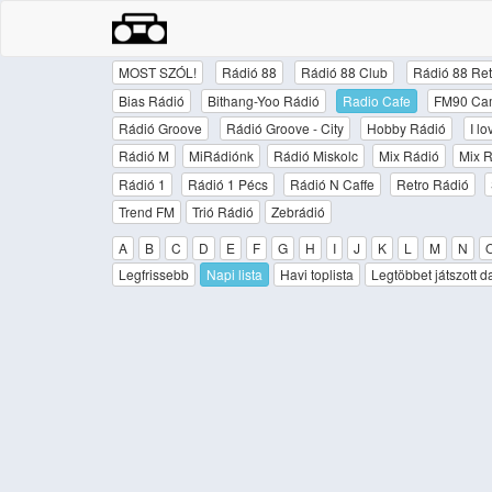
MOST SZÓL!
Rádió 88
Rádió 88 Club
Rádió 88 Ret
Bias Rádió
Bithang-Yoo Rádió
Radio Cafe
FM90 Ca
Rádió Groove
Rádió Groove - City
Hobby Rádió
I l
Rádió M
MiRádiónk
Rádió Miskolc
Mix Rádió
Mix R
Rádió 1
Rádió 1 Pécs
Rádió N Caffe
Retro Rádió
Trend FM
Trió Rádió
Zebrádió
A
B
C
D
E
F
G
H
I
J
K
L
M
N
Legfrissebb
Napi lista
Havi toplista
Legtöbbet játszott d