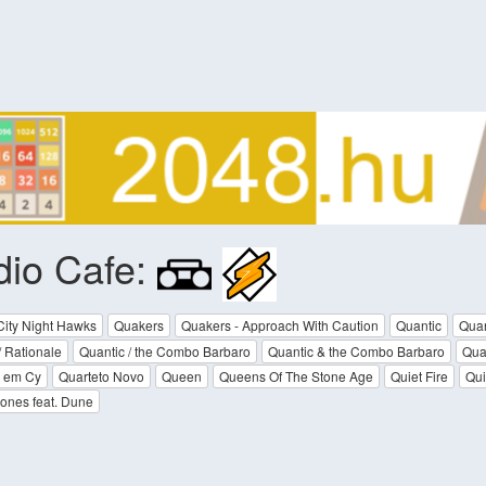
dio Cafe:
ity Night Hawks
Quakers
Quakers - Approach With Caution
Quantic
Quan
/ Rationale
Quantic / the Combo Barbaro
Quantic & the Combo Barbaro
Quan
o em Cy
Quarteto Novo
Queen
Queens Of The Stone Age
Quiet Fire
Qu
ones feat. Dune