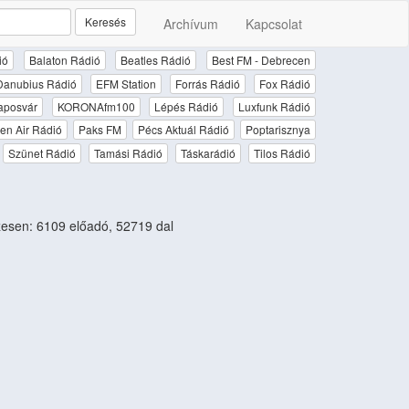
Keresés
Archívum
Kapcsolat
ió
Balaton Rádió
Beatles Rádió
Best FM - Debrecen
Danubius Rádió
EFM Station
Forrás Rádió
Fox Rádió
aposvár
KORONAfm100
Lépés Rádió
Luxfunk Rádió
en Air Rádió
Paks FM
Pécs Aktuál Rádió
Poptarisznya
Szünet Rádió
Tamási Rádió
Táskarádió
Tilos Rádió
esen: 6109 előadó, 52719 dal