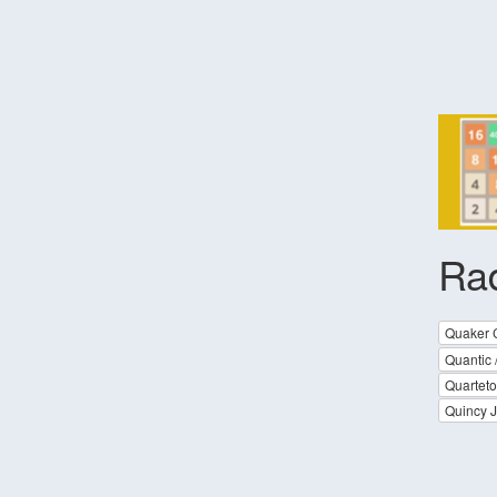
Ra
Quaker C
Quantic 
Quartet
Quincy J