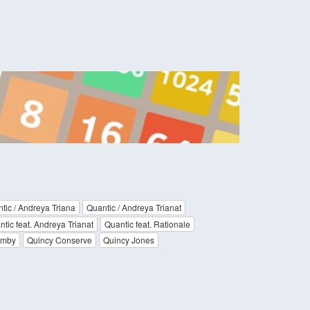
tic / Andreya Triana
Quantic / Andreya Trianat
tic feat. Andreya Trianat
Quantic feat. Rationale
imby
Quincy Conserve
Quincy Jones