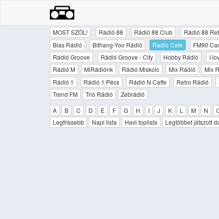
MOST SZÓL!
Rádió 88
Rádió 88 Club
Rádió 88 Ret
Bias Rádió
Bithang-Yoo Rádió
Radio Cafe
FM90 Ca
Rádió Groove
Rádió Groove - City
Hobby Rádió
I l
Rádió M
MiRádiónk
Rádió Miskolc
Mix Rádió
Mix R
Rádió 1
Rádió 1 Pécs
Rádió N Caffe
Retro Rádió
Trend FM
Trió Rádió
Zebrádió
A
B
C
D
E
F
G
H
I
J
K
L
M
N
Legfrissebb
Napi lista
Havi toplista
Legtöbbet játszott d