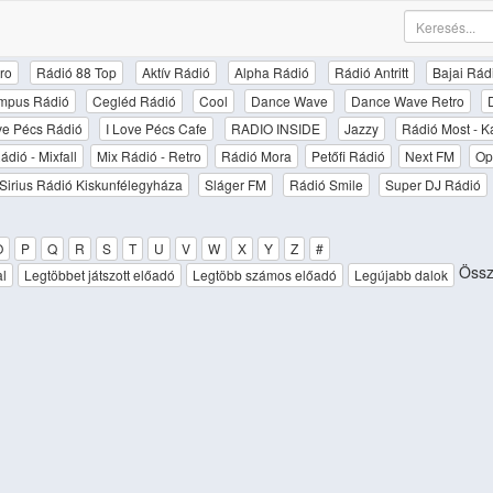
ro
Rádió 88 Top
Aktív Rádió
Alpha Rádió
Rádió Antritt
Bajai Rád
mpus Rádió
Cegléd Rádió
Cool
Dance Wave
Dance Wave Retro
ove Pécs Rádió
I Love Pécs Cafe
RADIO INSIDE
Jazzy
Rádió Most - K
ádió - Mixfall
Mix Rádió - Retro
Rádió Mora
Petőfi Rádió
Next FM
Op
Sirius Rádió Kiskunfélegyháza
Sláger FM
Rádió Smile
Super DJ Rádió
O
P
Q
R
S
T
U
V
W
X
Y
Z
#
Össz
al
Legtöbbet játszott előadó
Legtöbb számos előadó
Legújabb dalok