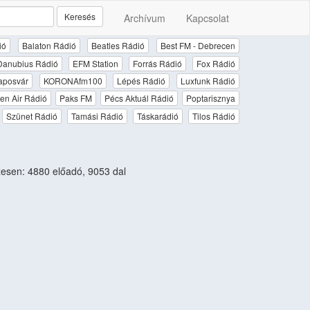
Keresés
Archívum
Kapcsolat
ió
Balaton Rádió
Beatles Rádió
Best FM - Debrecen
Danubius Rádió
EFM Station
Forrás Rádió
Fox Rádió
aposvár
KORONAfm100
Lépés Rádió
Luxfunk Rádió
en Air Rádió
Paks FM
Pécs Aktuál Rádió
Poptarisznya
Szünet Rádió
Tamási Rádió
Táskarádió
Tilos Rádió
sen: 4880 előadó, 9053 dal