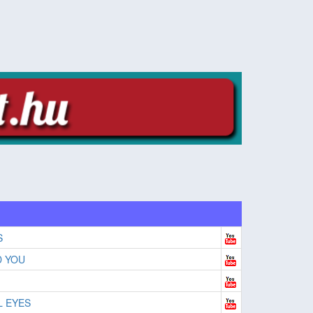
S
D YOU
 EYES