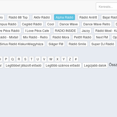
ro
Rádió 88 Top
Aktív Rádió
Alpha Rádió
Rádió Antritt
Bajai Rád
mpus Rádió
Cegléd Rádió
Cool
Dance Wave
Dance Wave Retro
ove Pécs Rádió
I Love Pécs Cafe
RADIO INSIDE
Jazzy
Rádió Most - K
ádió - Mixfall
Mix Rádió - Retro
Rádió Mora
Petőfi Rádió
Next FM
Op
Sirius Rádió Kiskunfélegyháza
Sláger FM
Rádió Smile
Super DJ Rádió
O
P
Q
R
S
T
U
V
W
X
Y
Z
#
Össze
al
Legtöbbet játszott előadó
Legtöbb számos előadó
Legújabb dalok