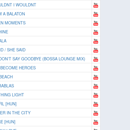
ULDNT I WOULDNT
 A BALATON
EN MOMENTS
HINE
ALA
ID / SHE SAID
DON'T SAY GOODBYE (BOSSA LOUNGE MIX)
 BECOME HEROES
BEACH
RABLAS
HING LIGHT
RL [HUN]
R IN THE CITY
E [HUN]