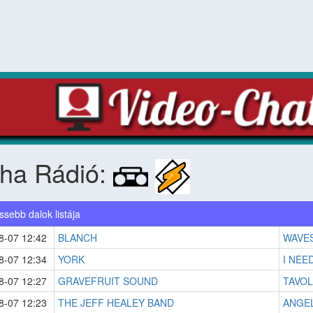
pha Rádió:
issebb dalok listája
8-07 12:42
BLANCH
WAVE
8-07 12:34
YORK
I NEE
8-07 12:27
GRAVEFRUIT SOUND
TAVOL
8-07 12:23
THE JEFF HEALEY BAND
ANGEL