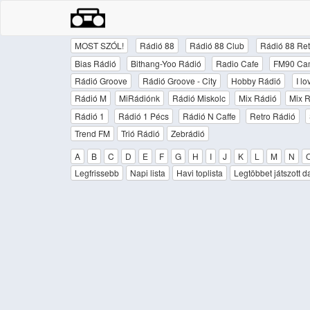
MOST SZÓL!
Rádió 88
Rádió 88 Club
Rádió 88 Ret
Bias Rádió
Bithang-Yoo Rádió
Radio Cafe
FM90 Ca
Rádió Groove
Rádió Groove - City
Hobby Rádió
I l
Rádió M
MiRádiónk
Rádió Miskolc
Mix Rádió
Mix R
Rádió 1
Rádió 1 Pécs
Rádió N Caffe
Retro Rádió
Trend FM
Trió Rádió
Zebrádió
A
B
C
D
E
F
G
H
I
J
K
L
M
N
Legfrissebb
Napi lista
Havi toplista
Legtöbbet játszott d