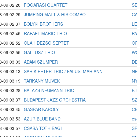
8-09 02:20
FOGARASI QUARTET
SE
8-09 02:29
JUMPING MATT & HIS COMBO
CA
8-09 02:37
BOLYKI BROTHERS
LE
8-09 02:45
RAFAEL MARIO TRIO
P
8-09 02:52
OLAH DEZSO SEPTET
O
8-09 02:55
GALLUSZ TRIO
W
8-09 03:03
ADAM SZUMPER
DE
8-09 03:13
SARIK PETER TRIO / FALUSI MARIANN
NE
8-09 03:19
TARKANY MUVEK
NY
8-09 03:28
BALAZS NEUMANN TRIO
EJ
8-09 03:37
BUDAPEST JAZZ ORCHESTRA
SZ
8-09 03:45
GASPAR KAROLY
CE
8-09 03:53
AZUR BLUE BAND
es
8-09 03:57
CSABA TOTH BAGI
SR