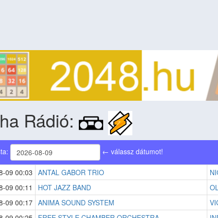
pha Rádió:
sta:
← válassz dátumot!
8-09 00:03
ANTAL GABOR TRIO
NI
8-09 00:11
HOT JAZZ BAND
OL
8-09 00:17
ANIMA SOUND SYSTEM
VI
8-09 00:25
FREE STYLE CHAMBER ORCHESTRA
IN