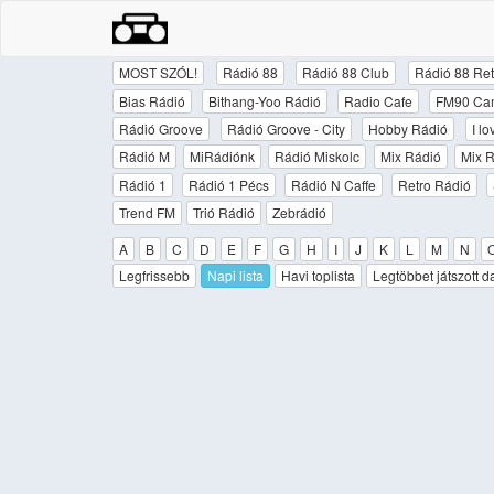
MOST SZÓL!
Rádió 88
Rádió 88 Club
Rádió 88 Ret
Bias Rádió
Bithang-Yoo Rádió
Radio Cafe
FM90 Ca
Rádió Groove
Rádió Groove - City
Hobby Rádió
I l
Rádió M
MiRádiónk
Rádió Miskolc
Mix Rádió
Mix R
Rádió 1
Rádió 1 Pécs
Rádió N Caffe
Retro Rádió
Trend FM
Trió Rádió
Zebrádió
A
B
C
D
E
F
G
H
I
J
K
L
M
N
Legfrissebb
Napi lista
Havi toplista
Legtöbbet játszott d