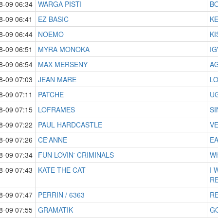
8-09 06:34
WARGA PISTI
B
8-09 06:41
EZ BASIC
KE
8-09 06:44
NOEMO
KI
8-09 06:51
MYRA MONOKA
IG
8-09 06:54
MAX MERSENY
AG
8-09 07:03
JEAN MARE
L
8-09 07:11
PATCHE
UG
8-09 07:15
LOFRAMES
SI
8-09 07:22
PAUL HARDCASTLE
V
8-09 07:26
CE'ANNE
EA
8-09 07:34
FUN LOVIN' CRIMINALS
WH
8-09 07:43
KATE THE CAT
I 
RE
8-09 07:47
PERRIN / 6363
R
8-09 07:55
GRAMATIK
G