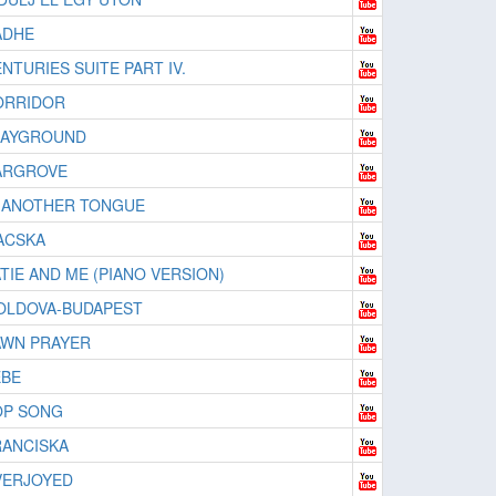
ADHE
NTURIES SUITE PART IV.
ORRIDOR
LAYGROUND
ARGROVE
 ANOTHER TONGUE
ACSKA
TIE AND ME (PIANO VERSION)
OLDOVA-BUDAPEST
AWN PRAYER
EBE
OP SONG
RANCISKA
VERJOYED