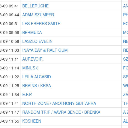
8-09 09:41
BELLERUCHE
A
8-09 09:44
ADAM SZUMPER
PH
8-09 09:51
LES FRERES SMITH
EC
8-09 09:56
BERMUDA
M
8-09 10:58
LASZLO EVELIN
NE
8-09 11:03
INAYA DAY & RALF GUM
R
8-09 11:11
AUREVOIR.
SZ
8-09 11:14
MINUS 8
F
8-09 11:22
LEILA ALCASID
S
8-09 11:25
BRAINS / KRSA
WE
8-09 11:34
E.F.P.
Z
8-09 11:41
NORTH ZONE / ANOTHONY GUITARRA
T
8-09 11:47
RANDOM TRIP / VAVRA BENCE / BRENKA
A 
8-09 11:55
KOSHEEN
AL