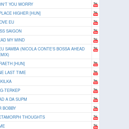
ON'T YOU WORRY
PLACE HIGHER [HUN]
LOVE EU
SS SAIGON
AD MY MIND
U SAMBA (NICOLA CONTE'S BOSSA AHEAD
MIX)
RAETH [HUN]
E LAST TIME
KILKA
G-TERKEP
AD A DA SUPM
R BOBBY
ETAMORPH THOUGHTS
ME