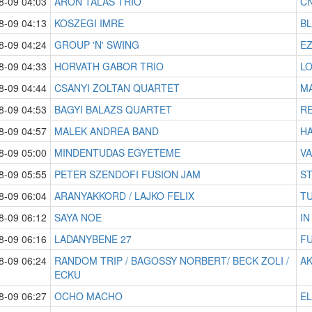
8-09 04:03
ARON TALAS TRIO
CN
8-09 04:13
KOSZEGI IMRE
BL
8-09 04:24
GROUP 'N' SWING
EZ
8-09 04:33
HORVATH GABOR TRIO
LO
8-09 04:44
CSANYI ZOLTAN QUARTET
MA
8-09 04:53
BAGYI BALAZS QUARTET
RE
8-09 04:57
MALEK ANDREA BAND
H
8-09 05:00
MINDENTUDAS EGYETEME
V
8-09 05:55
PETER SZENDOFI FUSION JAM
S
8-09 06:04
ARANYAKKORD / LAJKO FELIX
TU
8-09 06:12
SAYA NOE
IN
8-09 06:16
LADANYBENE 27
FU
8-09 06:24
RANDOM TRIP / BAGOSSY NORBERT/ BECK ZOLI /
AK
ECKU
8-09 06:27
OCHO MACHO
EL