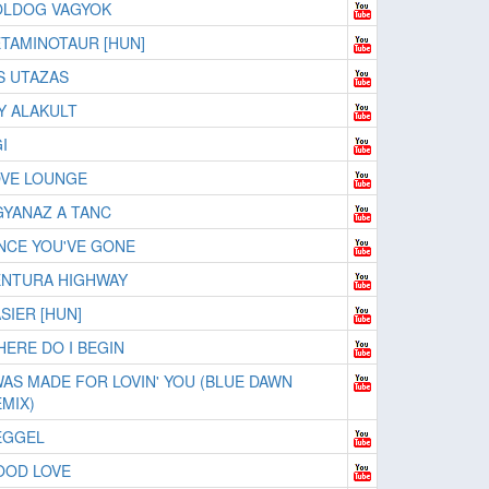
OLDOG VAGYOK
TAMINOTAUR [HUN]
S UTAZAS
Y ALAKULT
I
OVE LOUNGE
YANAZ A TANC
NCE YOU'VE GONE
ENTURA HIGHWAY
SIER [HUN]
ERE DO I BEGIN
WAS MADE FOR LOVIN' YOU (BLUE DAWN
MIX)
EGGEL
OOD LOVE