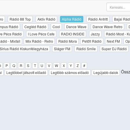
ro
Rádió 88 Top
Aktív Rádió
Alpha Rádió
Rádió Antritt
Bajai Rád
mpus Rádió
Cegléd Rádió
Cool
Dance Wave
Dance Wave Retro
ove Pécs Rádió
I Love Pécs Cafe
RADIO INSIDE
Jazzy
Rádió Most - K
ádió - Mixfall
Mix Rádió - Retro
Rádió Mora
Petőfi Rádió
Next FM
Op
Sirius Rádió Kiskunfélegyháza
Sláger FM
Rádió Smile
Super DJ Rádió
O
P
Q
R
S
T
U
V
W
X
Y
Z
#
Össze
al
Legtöbbet játszott előadó
Legtöbb számos előadó
Legújabb dalok