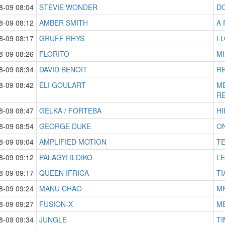
8-09 08:04
STEVIE WONDER
D
8-09 08:12
AMBER SMITH
A 
8-09 08:17
GRUFF RHYS
I 
8-09 08:26
FLORITO
MI
8-09 08:34
DAVID BENOIT
RE
8-09 08:42
ELI GOULART
ME
RE
8-09 08:47
GELKA / FORTEBA
HI
8-09 08:54
GEORGE DUKE
ON
8-09 09:04
AMPLIFIED MOTION
TE
8-09 09:12
PALAGYI ILDIKO
LE
8-09 09:17
QUEEN IFRICA
TI
8-09 09:24
MANU CHAO
M
8-09 09:27
FUSION-X
M
8-09 09:34
JUNGLE
TI