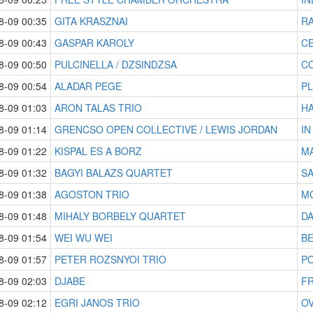
8-09 00:35
GITA KRASZNAI
R
8-09 00:43
GASPAR KAROLY
CE
8-09 00:50
PULCINELLA / DZSINDZSA
C
8-09 00:54
ALADAR PEGE
P
8-09 01:03
ARON TALAS TRIO
H
8-09 01:14
GRENCSO OPEN COLLECTIVE / LEWIS JORDAN
IN
8-09 01:22
KISPAL ES A BORZ
M
8-09 01:32
BAGYI BALAZS QUARTET
SA
8-09 01:38
AGOSTON TRIO
M
8-09 01:48
MIHALY BORBELY QUARTET
D
8-09 01:54
WEI WU WEI
B
8-09 01:57
PETER ROZSNYOI TRIO
P
8-09 02:03
DJABE
F
8-09 02:12
EGRI JANOS TRIO
O