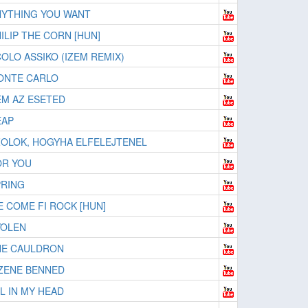
NYTHING YOU WANT
ILIP THE CORN [HUN]
OLO ASSIKO (IZEM REMIX)
ONTE CARLO
M AZ ESETED
EAP
OLOK, HOGYHA ELFELEJTENEL
OR YOU
PRING
 COME FI ROCK [HUN]
VOLEN
HE CAULDRON
ZENE BENNED
L IN MY HEAD