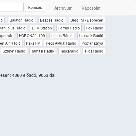
Keresés
Archívum
Kapcsolat
ió
Balaton Rádió
Beatles Rádió
Best FM - Debrecen
Danubius Rádió
EFM Station
Forrás Rádió
Fox Rádió
aposvár
KORONAfm100
Lépés Rádió
Luxfunk Rádió
en Air Rádió
Paks FM
Pécs Aktuál Rádió
Poptarisznya
Szünet Rádió
Tamási Rádió
Táskarádió
Tilos Rádió
sen: 4880 előadó, 9053 dal