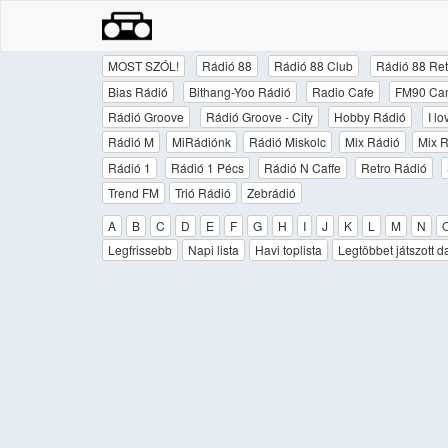
MOST SZÓL!
Rádió 88
Rádió 88 Club
Rádió 88 Ret
Bias Rádió
Bithang-Yoo Rádió
Radio Cafe
FM90 Ca
Rádió Groove
Rádió Groove - City
Hobby Rádió
I l
Rádió M
MiRádiónk
Rádió Miskolc
Mix Rádió
Mix R
Rádió 1
Rádió 1 Pécs
Rádió N Caffe
Retro Rádió
Trend FM
Trió Rádió
Zebrádió
A
B
C
D
E
F
G
H
I
J
K
L
M
N
Legfrissebb
Napi lista
Havi toplista
Legtöbbet játszott d