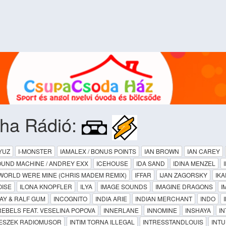
pha Rádió:
YUZ
I-MONSTER
IAMALEX / BONUS POINTS
IAN BROWN
IAN CAREY
SOUND MACHINE / ANDREY EXX
ICEHOUSE
IDA SAND
IDINA MENZEL
S WORLD WERE MINE (CHRIS MADEM REMIX)
IFFAR
IJAN ZAGORSKY
IK
OISE
ILONA KNOPFLER
ILYA
IMAGE SOUNDS
IMAGINE DRAGONS
I
DAY & RALF GUM
INCOGNITO
INDIA ARIE
INDIAN MERCHANT
INDO
REBELS FEAT. VESELINA POPOVA
INNERLANE
INNOMINE
INSHAYA
I
RESZEK RADIOMUSOR
INTIM TORNA ILLEGAL
INTRESSTANDLOUIS
INTU