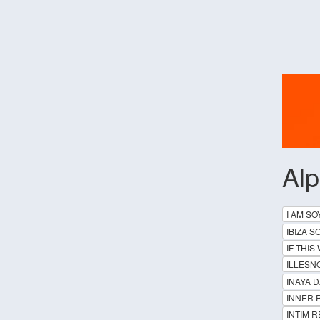
Al
I AM SO
IBIZA 
IF THI
ILLESN
INAYA 
INNER 
INTIM 