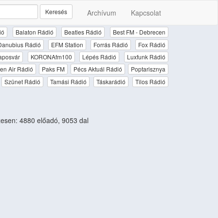
Keresés
Archívum
Kapcsolat
ió
Balaton Rádió
Beatles Rádió
Best FM - Debrecen
Danubius Rádió
EFM Station
Forrás Rádió
Fox Rádió
aposvár
KORONAfm100
Lépés Rádió
Luxfunk Rádió
en Air Rádió
Paks FM
Pécs Aktuál Rádió
Poptarisznya
Szünet Rádió
Tamási Rádió
Táskarádió
Tilos Rádió
sen: 4880 előadó, 9053 dal