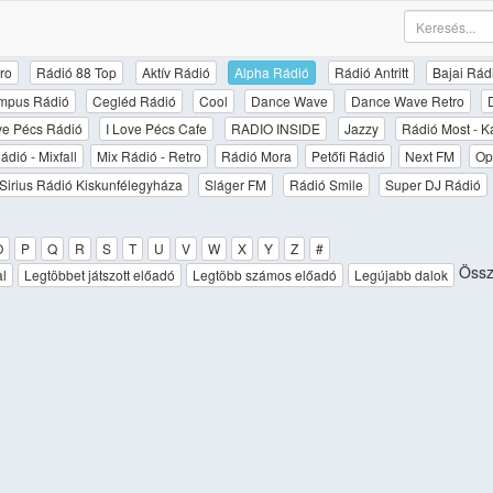
ro
Rádió 88 Top
Aktív Rádió
Alpha Rádió
Rádió Antritt
Bajai Rád
mpus Rádió
Cegléd Rádió
Cool
Dance Wave
Dance Wave Retro
ove Pécs Rádió
I Love Pécs Cafe
RADIO INSIDE
Jazzy
Rádió Most - K
ádió - Mixfall
Mix Rádió - Retro
Rádió Mora
Petőfi Rádió
Next FM
Op
Sirius Rádió Kiskunfélegyháza
Sláger FM
Rádió Smile
Super DJ Rádió
O
P
Q
R
S
T
U
V
W
X
Y
Z
#
Össze
al
Legtöbbet játszott előadó
Legtöbb számos előadó
Legújabb dalok