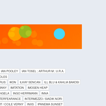
IAN POOLEY
IAN TOSEL ; ARTHUR M ; U.R.A.
IDLES
ARUS
IKON
ILKAY SENCAN
ILL BLU & KAHLIA BAKOSI
MANY
IMITATION
IMOGEN HEAP
INGELA
INGO HERRMANN
INNA
NTERFEARANCE
INTERMEZZO / SIADIK NORI
IT / CCILE VERNY
INXS
IPANEMA SUNSET