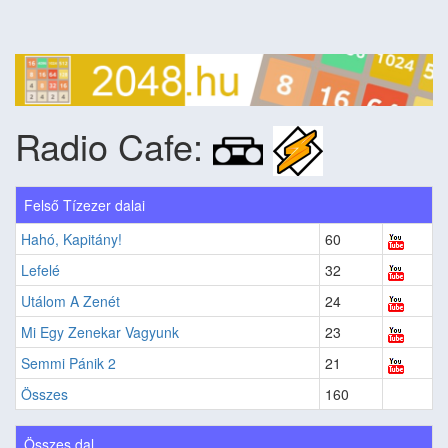
Radio Cafe:
Felső Tízezer dalai
Hahó, Kapitány!
60
Lefelé
32
Utálom A Zenét
24
Mi Egy Zenekar Vagyunk
23
Semmi Pánik 2
21
Összes
160
Összes dal