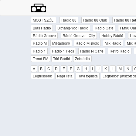
MOST SZÓL!
Rádió 88
Rádió 88 Club
Rádió 88 Ret
Bias Rádió
Bithang-Yoo Rádió
Radio Cafe
FM90 Ca
Rádió Groove
Rádió Groove - City
Hobby Rádió
I l
Rádió M
MiRádiónk
Rádió Miskolc
Mix Rádió
Mix R
Rádió 1
Rádió 1 Pécs
Rádió N Caffe
Retro Rádió
Trend FM
Trió Rádió
Zebrádió
A
B
C
D
E
F
G
H
I
J
K
L
M
N
Legfrissebb
Napi lista
Havi toplista
Legtöbbet játszott d