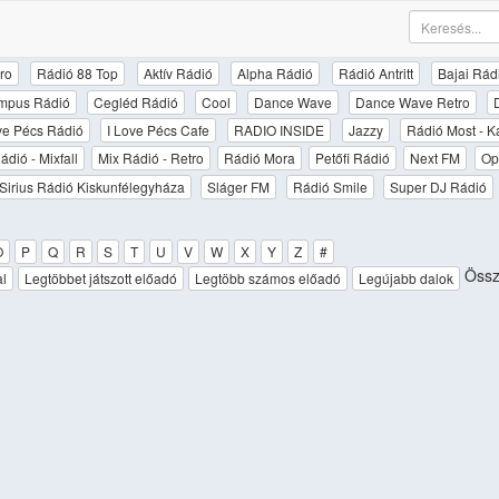
ro
Rádió 88 Top
Aktív Rádió
Alpha Rádió
Rádió Antritt
Bajai Rád
mpus Rádió
Cegléd Rádió
Cool
Dance Wave
Dance Wave Retro
ove Pécs Rádió
I Love Pécs Cafe
RADIO INSIDE
Jazzy
Rádió Most - K
ádió - Mixfall
Mix Rádió - Retro
Rádió Mora
Petőfi Rádió
Next FM
Op
Sirius Rádió Kiskunfélegyháza
Sláger FM
Rádió Smile
Super DJ Rádió
O
P
Q
R
S
T
U
V
W
X
Y
Z
#
Össze
al
Legtöbbet játszott előadó
Legtöbb számos előadó
Legújabb dalok