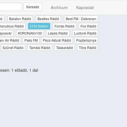
Keresés
Archívum
Kapcsolat
ió
Balaton Rádió
Beatles Rádió
Best FM - Debrecen
Danubius Rádió
EFM Station
Forrás Rádió
Fox Rádió
aposvár
KORONAfm100
Lépés Rádió
Luxfunk Rádió
en Air Rádió
Paks FM
Pécs Aktuál Rádió
Poptarisznya
Szünet Rádió
Tamási Rádió
Táskarádió
Tilos Rádió
sen: 1 előadó, 1 dal