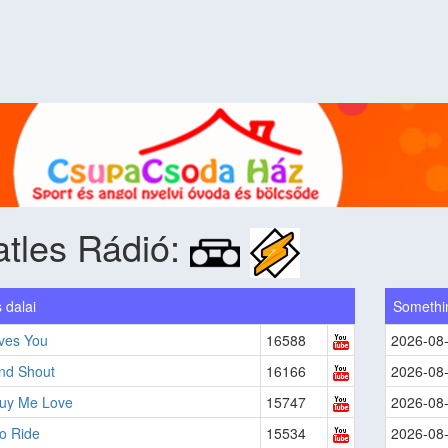
tles Rádió:
 dalai
Somethi
ves You
16588
2026-08
And Shout
16166
2026-08
Buy Me Love
15747
2026-08
to Ride
15534
2026-08