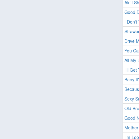
Ain't S
Good D
I Don't
Strawbe
Drive 
You Ca
All My 
I'll Get
Baby It
Becaus
Sexy S
Old Br
Good N
Mother
I'm Lo