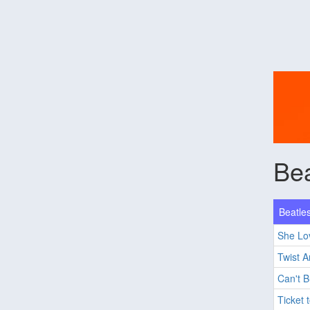
Bea
Beatles
She Lo
Twist 
Can't 
Ticket 