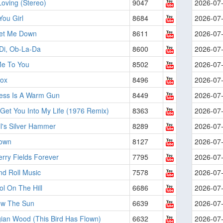
Loving (Stereo)
9047
2026-07
ou Girl
8684
2026-07
Let Me Down
8611
2026-07
Di, Ob-La-Da
8600
2026-07
e To You
8502
2026-07
ox
8496
2026-07
ess Is A Warm Gun
8449
2026-07
Get You Into My Life (1976 Remix)
8363
2026-07
l's Silver Hammer
8289
2026-07
own
8127
2026-07
rry Fields Forever
7795
2026-07
nd Roll Music
7578
2026-07
l On The Hill
6686
2026-07
llow The Sun
6639
2026-07
ian Wood (This Bird Has Flown)
6632
2026-07