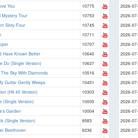
Love You
10775
2026-07
l Mystery Tour
10753
2026-07
'm Sixty-Four
10745
2026-07
n
10711
2026-07
pper
10707
2026-07
ld Have Known Better
10640
2026-07
 Do (Single Version)
10637
2026-07
n The Sky With Diamonds
10516
2026-07
My Guitar Gently Weeps
10451
2026-07
ion (Hit 45 Version)
10303
2026-07
Be (Single Version)
10005
2026-07
s's Garden
10004
2026-07
k (Single Version)
9583
2026-07
ver Beethoven
9236
2026-07