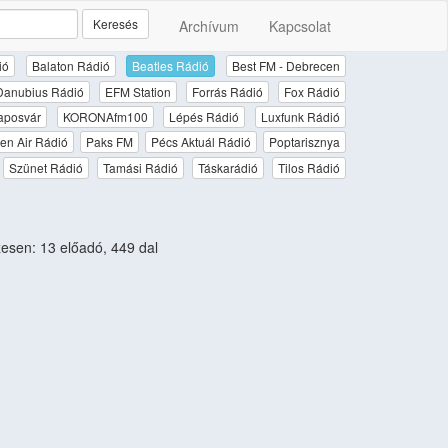
Keresés
Archívum
Kapcsolat
ió
Balaton Rádió
Beatles Rádió
Best FM - Debrecen
Danubius Rádió
EFM Station
Forrás Rádió
Fox Rádió
aposvár
KORONAfm100
Lépés Rádió
Luxfunk Rádió
en Air Rádió
Paks FM
Pécs Aktuál Rádió
Poptarisznya
Szünet Rádió
Tamási Rádió
Táskarádió
Tilos Rádió
sen: 13 előadó, 449 dal