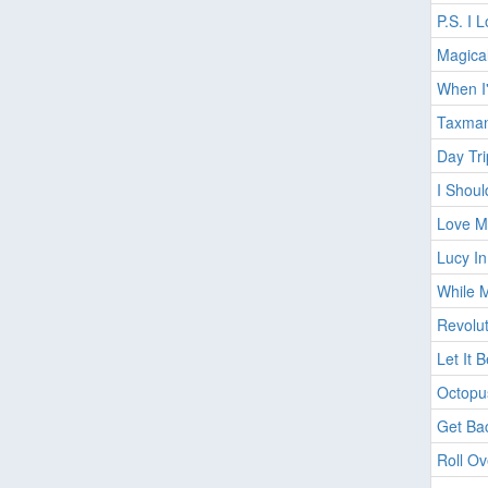
P.S. I 
Magica
When I
Taxma
Day Tri
I Shou
Love Me
Lucy I
While 
Revolut
Let It 
Octopu
Get Bac
Roll O