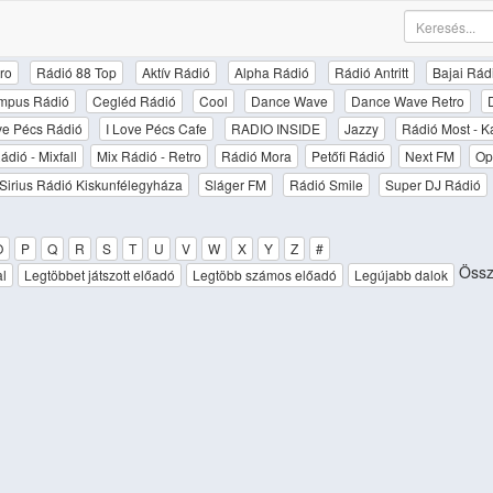
ro
Rádió 88 Top
Aktív Rádió
Alpha Rádió
Rádió Antritt
Bajai Rád
mpus Rádió
Cegléd Rádió
Cool
Dance Wave
Dance Wave Retro
ove Pécs Rádió
I Love Pécs Cafe
RADIO INSIDE
Jazzy
Rádió Most - K
ádió - Mixfall
Mix Rádió - Retro
Rádió Mora
Petőfi Rádió
Next FM
Op
Sirius Rádió Kiskunfélegyháza
Sláger FM
Rádió Smile
Super DJ Rádió
O
P
Q
R
S
T
U
V
W
X
Y
Z
#
Össze
al
Legtöbbet játszott előadó
Legtöbb számos előadó
Legújabb dalok