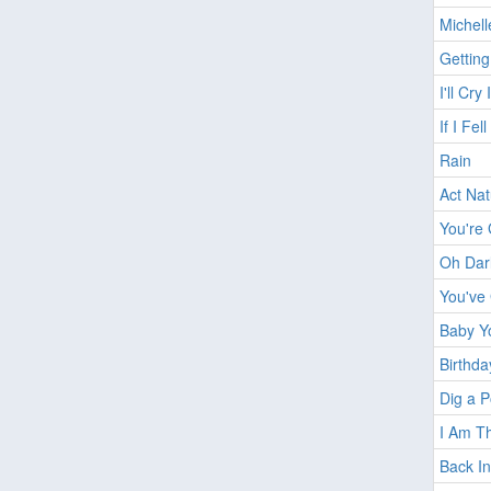
Michell
Getting
I'll Cry
If I Fell
Rain
Act Nat
You're 
Oh Dar
You've
Baby Y
Birthda
Dig a 
I Am T
Back I