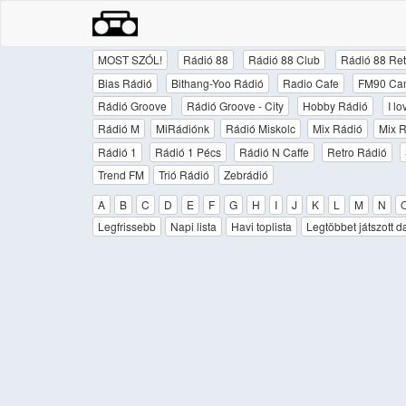
MOST SZÓL!
Rádió 88
Rádió 88 Club
Rádió 88 Ret
Bias Rádió
Bithang-Yoo Rádió
Radio Cafe
FM90 Ca
Rádió Groove
Rádió Groove - City
Hobby Rádió
I l
Rádió M
MiRádiónk
Rádió Miskolc
Mix Rádió
Mix R
Rádió 1
Rádió 1 Pécs
Rádió N Caffe
Retro Rádió
Trend FM
Trió Rádió
Zebrádió
A
B
C
D
E
F
G
H
I
J
K
L
M
N
Legfrissebb
Napi lista
Havi toplista
Legtöbbet játszott d