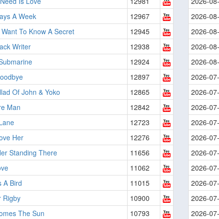
 Need Is Love
12981
2026-08
Days A Week
12967
2026-08
 Want To Know A Secret
12945
2026-08
ack Writer
12938
2026-08
 Submarine
12924
2026-08
Goodbye
12897
2026-07
llad Of John & Yoko
12865
2026-07
re Man
12842
2026-07
Lane
12723
2026-07
ove Her
12276
2026-07
Her Standing There
11656
2026-07
ove
11062
2026-07
 A Bird
11015
2026-07
r Rigby
10900
2026-07
omes The Sun
10793
2026-07