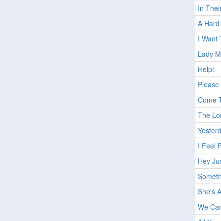
In The
A Hard 
I Want
Lady M
Help!
Please
Come T
The Lo
Yester
I Feel 
Hey Ju
Someth
She's 
We Can