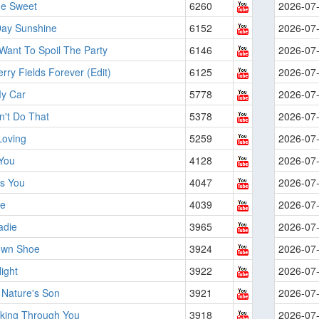
he Sweet
6260
2026-07
ay Sunshine
6152
2026-07
 Want To Spoil The Party
6146
2026-07
rry Fields Forever (Edit)
6125
2026-07
My Car
5778
2026-07
n't Do That
5378
2026-07
Loving
5259
2026-07
 You
4128
2026-07
's You
4047
2026-07
e
4039
2026-07
adie
3965
2026-07
own Shoe
3924
2026-07
ight
3922
2026-07
 Nature's Son
3921
2026-07
oking Through You
3918
2026-07