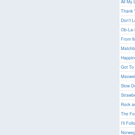
All My 
Thank Y
Don't 
Ob-La-
From M
Matchb
Happin
Got To 
Maxwel
Slow D
Strawbe
Rock a
The Foo
I'll Fo
Norweg