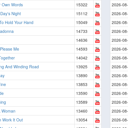
ir Own Words
15322
2026-08
Day's Night
15112
2026-08
 To Hold Your Hand
15049
2026-08
adonna
14733
2026-08
14636
2026-08
 Please Me
14593
2026-08
ogether
14042
2026-08
ng And Winding Road
13925
2026-08
day
13890
2026-08
Fine
13853
2026-08
de
13590
2026-08
ing
13589
2026-08
A Woman
13460
2026-08
 Work It Out
13054
2026-08