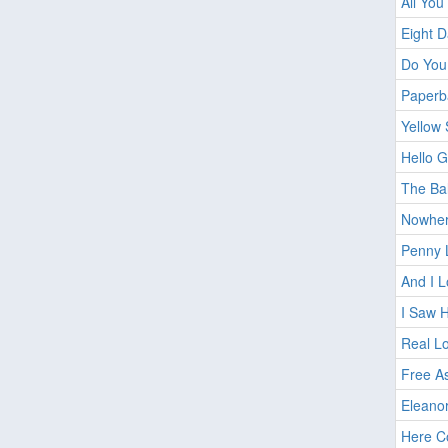
All You
Eight 
Do You
Paperb
Yellow
Hello 
The Ba
Nowhe
Penny 
And I L
I Saw 
Real L
Free As
Eleano
Here C