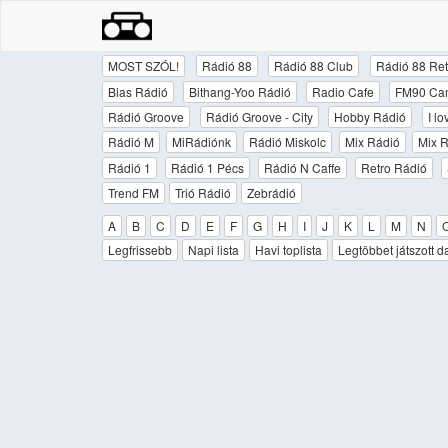
MOST SZÓL!
Rádió 88
Rádió 88 Club
Rádió 88 Ret
Bias Rádió
Bithang-Yoo Rádió
Radio Cafe
FM90 Ca
Rádió Groove
Rádió Groove - City
Hobby Rádió
I l
Rádió M
MiRádiónk
Rádió Miskolc
Mix Rádió
Mix R
Rádió 1
Rádió 1 Pécs
Rádió N Caffe
Retro Rádió
Trend FM
Trió Rádió
Zebrádió
A
B
C
D
E
F
G
H
I
J
K
L
M
N
Legfrissebb
Napi lista
Havi toplista
Legtöbbet játszott d