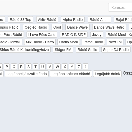
ro
Rádió 88 Top
Aktív Rádió
Alpha Rádió
Rádió Antritt
Bajai Rád
mpus Rádió
Cegléd Rádió
Cool
Dance Wave
Dance Wave Retro
ove Pécs Rádió
I Love Pécs Cafe
RADIO INSIDE
Jazzy
Rádió Most - K
ádió - Mixfall
Mix Rádió - Retro
Rádió Mora
Petőfi Rádió
Next FM
Op
Sirius Rádió Kiskunfélegyháza
Sláger FM
Rádió Smile
Super DJ Rádió
O
P
Q
R
S
T
U
V
W
X
Y
Z
#
Össze
al
Legtöbbet játszott előadó
Legtöbb számos előadó
Legújabb dalok