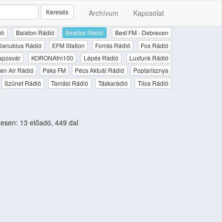
Keresés
Archívum
Kapcsolat
ió
Balaton Rádió
Beatles Rádió
Best FM - Debrecen
Danubius Rádió
EFM Station
Forrás Rádió
Fox Rádió
aposvár
KORONAfm100
Lépés Rádió
Luxfunk Rádió
en Air Rádió
Paks FM
Pécs Aktuál Rádió
Poptarisznya
Szünet Rádió
Tamási Rádió
Táskarádió
Tilos Rádió
sen: 13 előadó, 449 dal