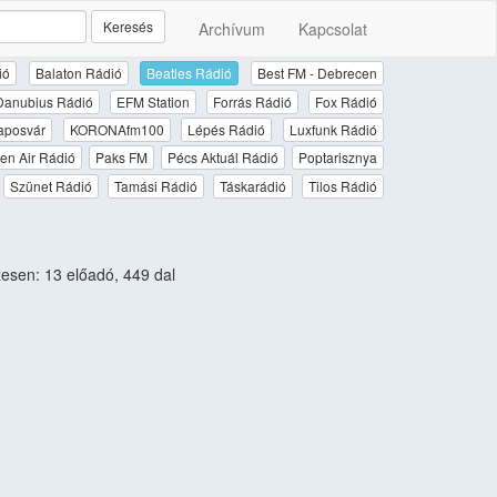
Keresés
Archívum
Kapcsolat
ió
Balaton Rádió
Beatles Rádió
Best FM - Debrecen
Danubius Rádió
EFM Station
Forrás Rádió
Fox Rádió
aposvár
KORONAfm100
Lépés Rádió
Luxfunk Rádió
en Air Rádió
Paks FM
Pécs Aktuál Rádió
Poptarisznya
Szünet Rádió
Tamási Rádió
Táskarádió
Tilos Rádió
sen: 13 előadó, 449 dal