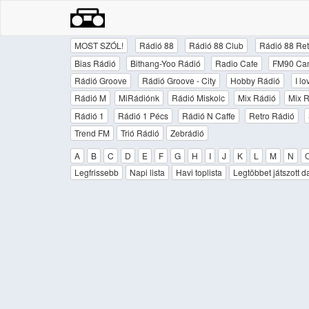
MOST SZÓL!
Rádió 88
Rádió 88 Club
Rádió 88 Ret
Bias Rádió
Bithang-Yoo Rádió
Radio Cafe
FM90 Ca
Rádió Groove
Rádió Groove - City
Hobby Rádió
I l
Rádió M
MiRádiónk
Rádió Miskolc
Mix Rádió
Mix R
Rádió 1
Rádió 1 Pécs
Rádió N Caffe
Retro Rádió
Trend FM
Trió Rádió
Zebrádió
A
B
C
D
E
F
G
H
I
J
K
L
M
N
Legfrissebb
Napi lista
Havi toplista
Legtöbbet játszott d