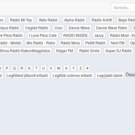
ro
Rádió 88 Top
Aktív Rádió
Alpha Rádió
Rádió Antritt
Bajai Rád
mpus Rádió
Cegléd Rádió
Cool
Dance Wave
Dance Wave Retro
ove Pécs Rádió
I Love Pécs Cafe
RADIO INSIDE
Jazzy
Rádió Most - K
ádió - Mixfall
Mix Rádió - Retro
Rádió Mora
Petőfi Rádió
Next FM
Op
Sirius Rádió Kiskunfélegyháza
Sláger FM
Rádió Smile
Super DJ Rádió
O
P
Q
R
S
T
U
V
W
X
Y
Z
#
Össze
al
Legtöbbet játszott előadó
Legtöbb számos előadó
Legújabb dalok