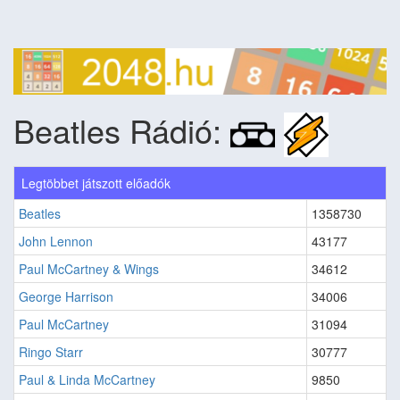
Beatles Rádió:
Legtöbbet játszott előadók
Beatles
1358730
John Lennon
43177
Paul McCartney & Wings
34612
George Harrison
34006
Paul McCartney
31094
Ringo Starr
30777
Paul & Linda McCartney
9850