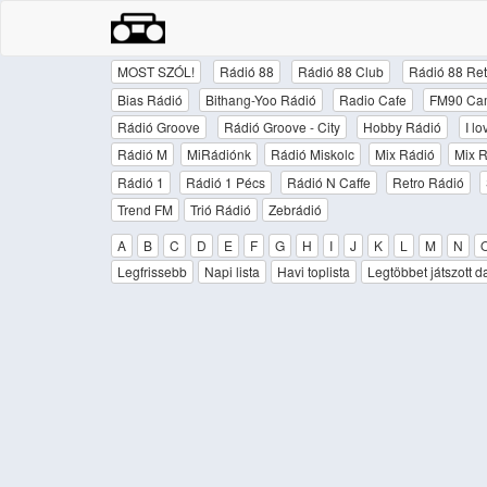
MOST SZÓL!
Rádió 88
Rádió 88 Club
Rádió 88 Ret
Bias Rádió
Bithang-Yoo Rádió
Radio Cafe
FM90 Ca
Rádió Groove
Rádió Groove - City
Hobby Rádió
I l
Rádió M
MiRádiónk
Rádió Miskolc
Mix Rádió
Mix R
Rádió 1
Rádió 1 Pécs
Rádió N Caffe
Retro Rádió
Trend FM
Trió Rádió
Zebrádió
A
B
C
D
E
F
G
H
I
J
K
L
M
N
Legfrissebb
Napi lista
Havi toplista
Legtöbbet játszott d