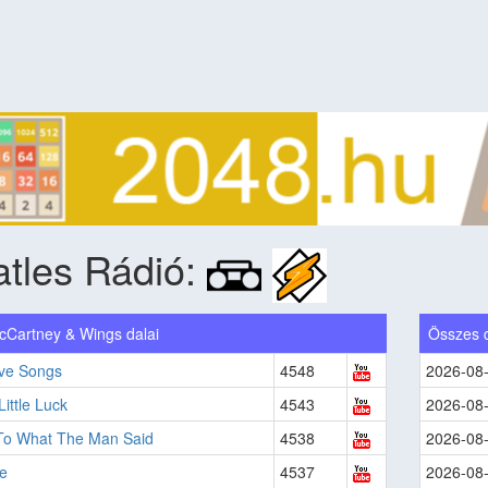
tles Rádió:
cCartney & Wings dalai
Összes 
ove Songs
4548
2026-08
Little Luck
4543
2026-08
 To What The Man Said
4538
2026-08
e
4537
2026-08