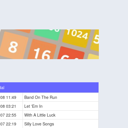
dal
-08 11:49
Band On The Run
-08 03:21
Let 'Em In
-07 22:55
With A Little Luck
-07 22:19
Silly Love Songs