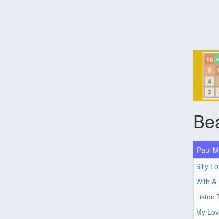
Bea
Paul M
Silly L
With A 
Listen
My Lov