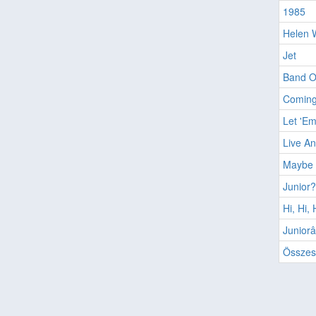
1985
Helen 
Jet
Band O
Coming 
Let 'Em
Live An
Maybe 
Junior
Hi, Hi, 
Juniorâ
Összes