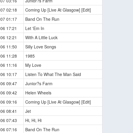
-07 03:16
Junior?s Farm
-07 02:18
Coming Up [Live At Glasgow] [Edit]
-07 01:17
Band On The Run
-06 17:21
Let 'Em In
-06 12:21
With A Little Luck
-06 11:50
Silly Love Songs
-06 11:28
1985
-06 11:16
My Love
-06 10:17
Listen To What The Man Said
-06 09:47
Junior?s Farm
-06 09:42
Helen Wheels
-06 09:16
Coming Up [Live At Glasgow] [Edit]
-06 08:41
Jet
-06 07:43
Hi, Hi, Hi
-06 07:16
Band On The Run