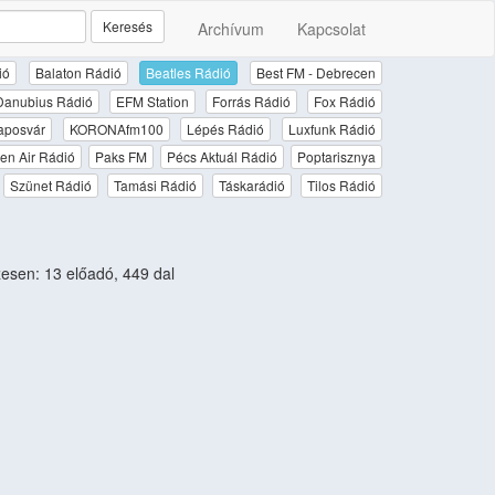
Keresés
Archívum
Kapcsolat
ió
Balaton Rádió
Beatles Rádió
Best FM - Debrecen
Danubius Rádió
EFM Station
Forrás Rádió
Fox Rádió
aposvár
KORONAfm100
Lépés Rádió
Luxfunk Rádió
en Air Rádió
Paks FM
Pécs Aktuál Rádió
Poptarisznya
Szünet Rádió
Tamási Rádió
Táskarádió
Tilos Rádió
sen: 13 előadó, 449 dal