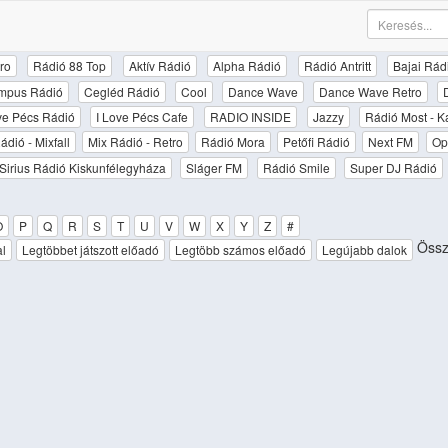
ro
Rádió 88 Top
Aktív Rádió
Alpha Rádió
Rádió Antritt
Bajai Rád
mpus Rádió
Cegléd Rádió
Cool
Dance Wave
Dance Wave Retro
ove Pécs Rádió
I Love Pécs Cafe
RADIO INSIDE
Jazzy
Rádió Most - K
ádió - Mixfall
Mix Rádió - Retro
Rádió Mora
Petőfi Rádió
Next FM
Op
Sirius Rádió Kiskunfélegyháza
Sláger FM
Rádió Smile
Super DJ Rádió
O
P
Q
R
S
T
U
V
W
X
Y
Z
#
Össze
al
Legtöbbet játszott előadó
Legtöbb számos előadó
Legújabb dalok