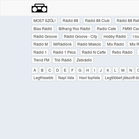
MOST SZÓL!
Rádió 88
Rádió 88 Club
Rádió 88 Ret
Bias Rádió
Bithang-Yoo Rádió
Radio Cafe
FM90 Ca
Rádió Groove
Rádió Groove - City
Hobby Rádió
I l
Rádió M
MiRádiónk
Rádió Miskolc
Mix Rádió
Mix R
Rádió 1
Rádió 1 Pécs
Rádió N Caffe
Retro Rádió
Trend FM
Trió Rádió
Zebrádió
A
B
C
D
E
F
G
H
I
J
K
L
M
N
Legfrissebb
Napi lista
Havi toplista
Legtöbbet játszott d