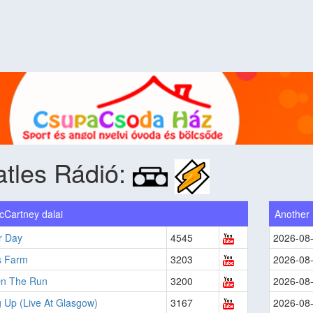
tles Rádió:
cCartney dalai
Another
r Day
4545
2026-08
s Farm
3203
2026-08
n The Run
3200
2026-08
 Up (Live At Glasgow)
3167
2026-08