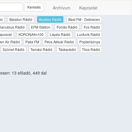
Keresés
Archívum
Kapcsolat
ió
Balaton Rádió
Beatles Rádió
Best FM - Debrecen
Danubius Rádió
EFM Station
Forrás Rádió
Fox Rádió
aposvár
KORONAfm100
Lépés Rádió
Luxfunk Rádió
en Air Rádió
Paks FM
Pécs Aktuál Rádió
Poptarisznya
Szünet Rádió
Tamási Rádió
Táskarádió
Tilos Rádió
sen: 13 előadó, 449 dal