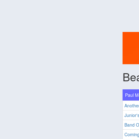
Bea
Paul M
Anothe
Junior'
Band O
Coming