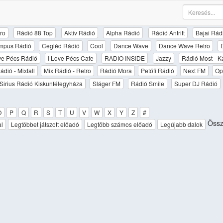
ro
Rádió 88 Top
Aktív Rádió
Alpha Rádió
Rádió Antritt
Bajai Rád
mpus Rádió
Cegléd Rádió
Cool
Dance Wave
Dance Wave Retro
ove Pécs Rádió
I Love Pécs Cafe
RADIO INSIDE
Jazzy
Rádió Most - K
ádió - Mixfall
Mix Rádió - Retro
Rádió Mora
Petőfi Rádió
Next FM
Op
Sirius Rádió Kiskunfélegyháza
Sláger FM
Rádió Smile
Super DJ Rádió
O
P
Q
R
S
T
U
V
W
X
Y
Z
#
Össze
al
Legtöbbet játszott előadó
Legtöbb számos előadó
Legújabb dalok