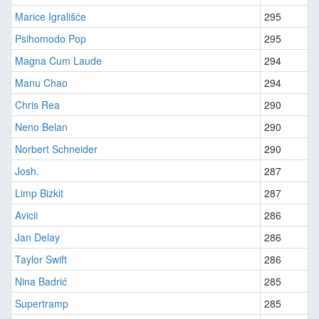
Marice Igrališće
295
Psihomodo Pop
295
Magna Cum Laude
294
Manu Chao
294
Chris Rea
290
Neno Belan
290
Norbert Schneider
290
Josh.
287
Limp Bizkit
287
Avicii
286
Jan Delay
286
Taylor Swift
286
Nina Badrić
285
Supertramp
285