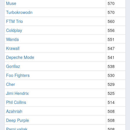
Muse
570
Turbokrowodn
570
FTM Trio
560
Coldplay
556
Wanda
551
Krawall
547
Depeche Mode
541
Gorillaz
538
Foo Fighters
530
Cher
529
Jimi Hendrix
525
Phil Collins
514
Azahriah
508
Deep Purple
508
Parni valjak
508