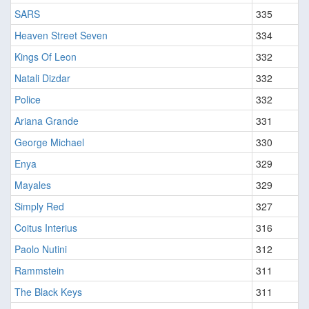
SARS
335
Heaven Street Seven
334
Kings Of Leon
332
Natali Dizdar
332
Police
332
Ariana Grande
331
George Michael
330
Enya
329
Mayales
329
Simply Red
327
Coitus Interius
316
Paolo Nutini
312
Rammstein
311
The Black Keys
311