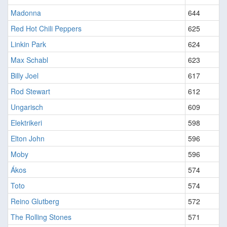
Madonna
644
Red Hot Chili Peppers
625
Linkin Park
624
Max Schabl
623
Billy Joel
617
Rod Stewart
612
Ungarisch
609
Elektrikeri
598
Elton John
596
Moby
596
Ákos
574
Toto
574
Reino Glutberg
572
The Rolling Stones
571