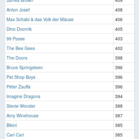
James Brown
409
Anton Josef
408
Max Schabl & das Volk der Mäuse
406
Dino Dvornik
405
99 Posse
403
The Bee Gees
402
The Doors
398
Bruce Springsteen
396
Pet Shop Boys
396
Péter Zsuffa
396
Imagine Dragons
394
Stevie Wonder
388
Amy Winehouse
387
Bikini
385
Cari Cari
385