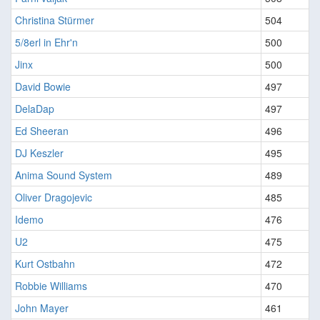
Christina Stürmer
504
5/8erl in Ehr'n
500
Jinx
500
David Bowie
497
DelaDap
497
Ed Sheeran
496
DJ Keszler
495
Anima Sound System
489
Oliver Dragojevic
485
Idemo
476
U2
475
Kurt Ostbahn
472
Robbie Williams
470
John Mayer
461