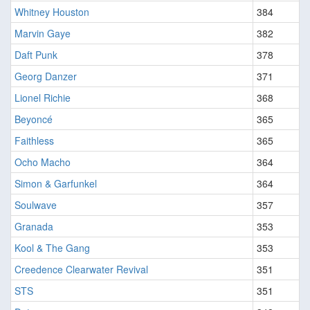
Whitney Houston
384
Marvin Gaye
382
Daft Punk
378
Georg Danzer
371
Lionel Richie
368
Beyoncé
365
Faithless
365
Ocho Macho
364
Simon & Garfunkel
364
Soulwave
357
Granada
353
Kool & The Gang
353
Creedence Clearwater Revival
351
STS
351