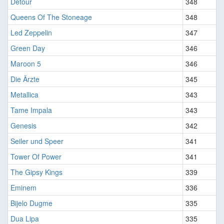
Detour
348
Queens Of The Stoneage
348
Led Zeppelin
347
Green Day
346
Maroon 5
346
Die Ärzte
345
Metallica
343
Tame Impala
343
Genesis
342
Seiler und Speer
341
Tower Of Power
341
The Gipsy Kings
339
Eminem
336
Bijelo Dugme
335
Dua Lipa
335