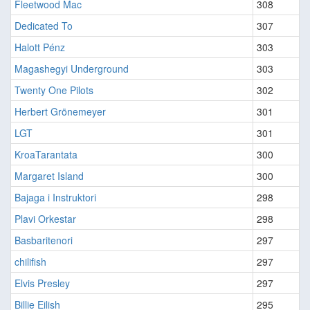
Fleetwood Mac
308
Dedicated To
307
Halott Pénz
303
Magashegyi Underground
303
Twenty One Pilots
302
Herbert Grönemeyer
301
LGT
301
KroaTarantata
300
Margaret Island
300
Bajaga i Instruktori
298
Plavi Orkestar
298
Basbaritenori
297
chilifish
297
Elvis Presley
297
Billie Eilish
295