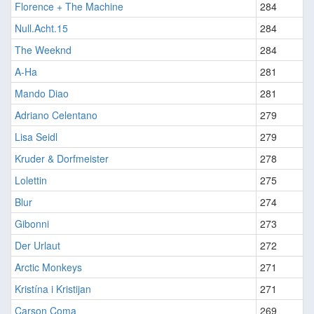
Florence + The Machine
284
Null.Acht.15
284
The Weeknd
284
A-Ha
281
Mando Diao
281
Adriano Celentano
279
Lisa Seidl
279
Kruder & Dorfmeister
278
Lolettin
275
Blur
274
Gibonni
273
Der Urlaut
272
Arctic Monkeys
271
Kristína i Kristijan
271
Carson Coma
269