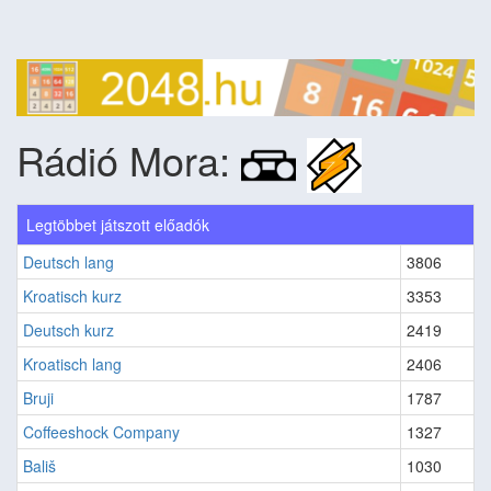
Rádió Mora:
Legtöbbet játszott előadók
Deutsch lang
3806
Kroatisch kurz
3353
Deutsch kurz
2419
Kroatisch lang
2406
Bruji
1787
Coffeeshock Company
1327
Bališ
1030