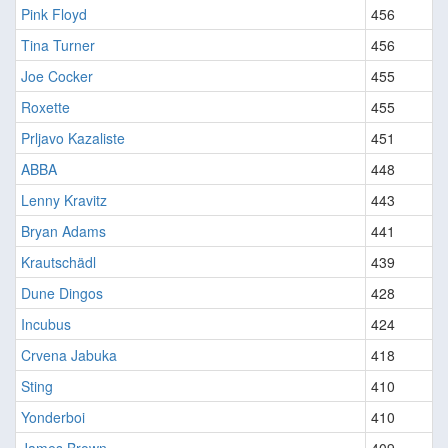
Pink Floyd
456
Tina Turner
456
Joe Cocker
455
Roxette
455
Prljavo Kazaliste
451
ABBA
448
Lenny Kravitz
443
Bryan Adams
441
Krautschädl
439
Dune Dingos
428
Incubus
424
Crvena Jabuka
418
Sting
410
Yonderboi
410