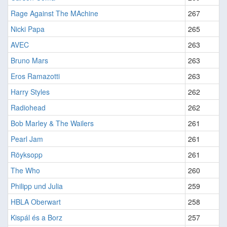
Rage Against The MAchine
267
Nicki Papa
265
AVEC
263
Bruno Mars
263
Eros Ramazotti
263
Harry Styles
262
Radiohead
262
Bob Marley & The Wailers
261
Pearl Jam
261
Röyksopp
261
The Who
260
Philipp und Julia
259
HBLA Oberwart
258
Kispál és a Borz
257