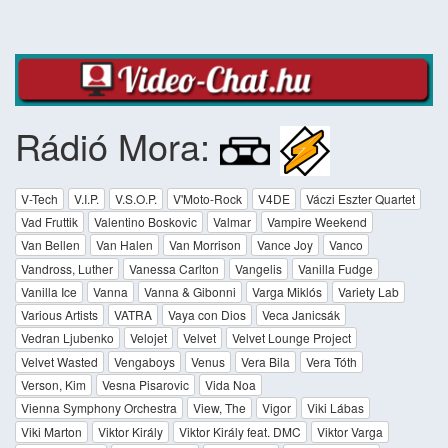
Rádió Mora:
V-Tech
V.I.P.
V.S.O.P.
V'Moto-Rock
V4DE
Váczi Eszter Quartet
Vad Fruttik
Valentino Boskovic
Valmar
Vampire Weekend
Van Bellen
Van Halen
Van Morrison
Vance Joy
Vanco
Vandross, Luther
Vanessa Carlton
Vangelis
Vanilla Fudge
Vanilla Ice
Vanna
Vanna & Gibonni
Varga Miklós
Variety Lab
Various Artists
VATRA
Vaya con Dios
Veca Janicsák
Vedran Ljubenko
Velojet
Velvet
Velvet Lounge Project
Velvet Wasted
Vengaboys
Venus
Vera Bila
Vera Tóth
Verson, Kim
Vesna Pisarovic
Vida Noa
Vienna Symphony Orchestra
View, The
Vigor
Viki Lábas
Viki Marton
Viktor Király
Viktor Király feat. DMC
Viktor Varga