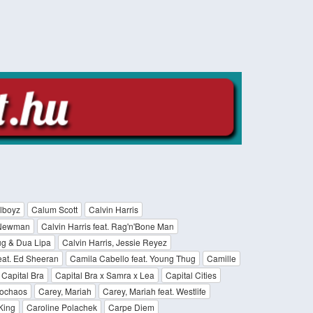
lboyz
Calum Scott
Calvin Harris
n Newman
Calvin Harris feat. Rag'n'Bone Man
ug & Dua Lipa
Calvin Harris, Jessie Reyez
eat. Ed Sheeran
Camila Cabello feat. Young Thug
Camille
Capital Bra
Capital Bra x Samra x Lea
Capital Cities
iochaos
Carey, Mariah
Carey, Mariah feat. Westlife
King
Caroline Polachek
Carpe Diem