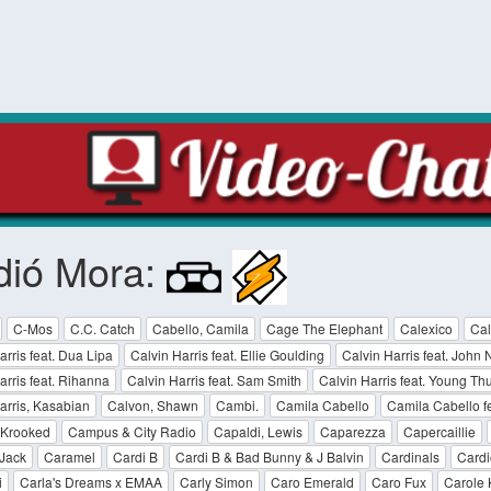
dió Mora:
C-Mos
C.C. Catch
Cabello, Camila
Cage The Elephant
Calexico
Cal
arris feat. Dua Lipa
Calvin Harris feat. Ellie Goulding
Calvin Harris feat. Joh
arris feat. Rihanna
Calvin Harris feat. Sam Smith
Calvin Harris feat. Young Th
arris, Kasabian
Calvon, Shawn
Cambi.
Camila Cabello
Camila Cabello f
Krooked
Campus & City Radio
Capaldi, Lewis
Caparezza
Capercaillie
Jack
Caramel
Cardi B
Cardi B & Bad Bunny & J Balvin
Cardinals
Card
i
Carla's Dreams x EMAA
Carly Simon
Caro Emerald
Caro Fux
Carole 