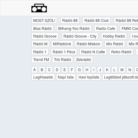
MOST SZÓL!
Rádió 88
Rádió 88 Club
Rádió 88 Ret
Bias Rádió
Bithang-Yoo Rádió
Radio Cafe
FM90 Ca
Rádió Groove
Rádió Groove - City
Hobby Rádió
I l
Rádió M
MiRádiónk
Rádió Miskolc
Mix Rádió
Mix R
Rádió 1
Rádió 1 Pécs
Rádió N Caffe
Retro Rádió
Trend FM
Trió Rádió
Zebrádió
A
B
C
D
E
F
G
H
I
J
K
L
M
N
Legfrissebb
Napi lista
Havi toplista
Legtöbbet játszott d