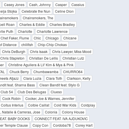
Casey Jones
Cash, Johnny
Casper
Cassius
eija Stojka
Celebrate the Nun
Celine Dion
ainsmokers
Chainsmokers, The
ell Roan
Charles & Eddie
Charles Bradley
rlie Puth
Charlotte
Charlotte Lawrence
Chet Faker, Flume
Chic
Chicago
Chicane
of Distance
chilifish
Chip-Chip Chokas
Chris DeBurgh
Chris Isaak
Chris Lawyer, Miss Mood
Chris Stapleton
Christian De Lellis
Christian Lutz
mer
Christine Aguilera & Lil' Kim & Mya & Pink
TAL
Chuck Berry
Chumbawamba
CHURRO64
 meets Atjazz
Clara Luzia
Clara Toth
Clarkson, Kelly
ndit feat. Sharna Bass
Clean Bandit feat. Stylo G
Club 54
Club Des Belugas
Clueso
Cock Robin
Cocker, Joe & Warnes, Jennifer
Coitus Interius
Colbie Caillat
Cold War Kids
Coldplay
, Natalie & Carreras, Jose
Colonia
Colony House
EAT. BABY DOOKS
CONNECT FEAT. IVA AJDUKOVIC
er Temple Clause
Copy Con
Cordoba78
Corey Hart