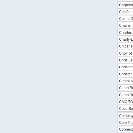
Carpent
Catafla
Celine D
Chainsm
Charles 
Charly-L
Chicane 
Choir of
Chris Le
Christia
Christon
Cigani I
Clean Ba
Clean Ba
CMC TOP
Coco B
Coldplay
Com Tru
Connect