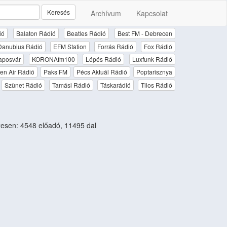
Keresés
Archívum
Kapcsolat
ió
Balaton Rádió
Beatles Rádió
Best FM - Debrecen
Danubius Rádió
EFM Station
Forrás Rádió
Fox Rádió
aposvár
KORONAfm100
Lépés Rádió
Luxfunk Rádió
en Air Rádió
Paks FM
Pécs Aktuál Rádió
Poptarisznya
Szünet Rádió
Tamási Rádió
Táskarádió
Tilos Rádió
esen: 4548 előadó, 11495 dal