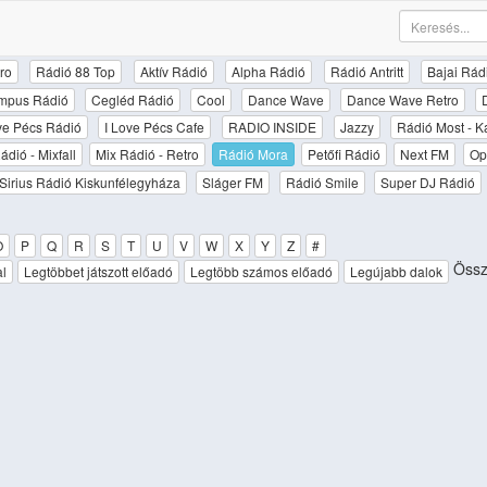
ro
Rádió 88 Top
Aktív Rádió
Alpha Rádió
Rádió Antritt
Bajai Rád
mpus Rádió
Cegléd Rádió
Cool
Dance Wave
Dance Wave Retro
ove Pécs Rádió
I Love Pécs Cafe
RADIO INSIDE
Jazzy
Rádió Most - K
ádió - Mixfall
Mix Rádió - Retro
Rádió Mora
Petőfi Rádió
Next FM
Op
Sirius Rádió Kiskunfélegyháza
Sláger FM
Rádió Smile
Super DJ Rádió
O
P
Q
R
S
T
U
V
W
X
Y
Z
#
Össz
al
Legtöbbet játszott előadó
Legtöbb számos előadó
Legújabb dalok