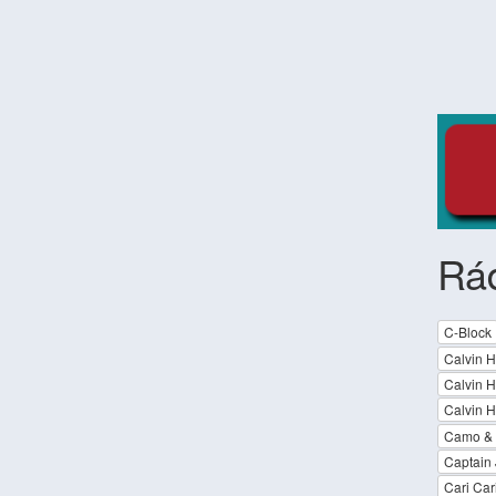
Rá
C-Block
Calvin H
Calvin H
Calvin H
Camo & 
Captain 
Cari Car