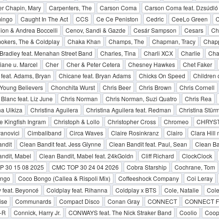
er Chapin, Mary
Carpenters, The
Carson Coma
Carson Coma feat. Dzsúdló
mingo
Caught In The Act
CCS
Ce Ce Peniston
Cedric
CeeLo Green
C
ion & Andrea Boccelli
Cenov, Sandi & Gazde
Cesár Sampson
Cesars
Ch
okers, The & Coldplay
Chaka Khan
Champs, The
Chapman, Tracy
Chapp
Bradley feat. Menahan Street Band
Charles, Tina
Charli XCX
Charlie
Cha
iane u. Marcel
Cher
Cher & Peter Cetera
Chesney Hawkes
Chet Faker
feat. Adams, Bryan
Chicane feat. Bryan Adams
Chicks On Speed
Children 
 Young Believers
Chonchita Wurst
Chris Beer
Chris Brown
Chris Cornell
 Blanc feat. Liz June
Chris Norman
Chris Norman, Suzi Quatro
Chris Rea
na Uikiza
Christina Aguilera
Christina Aguilera feat. Redman
Christina Stür
e Kingfish Ingram
Christoph & Lollo
Christopher Cross
Chromeo
CHRYS
vanovici
Cimbaliband
Circa Waves
Claire Rosinkranz
Clairo
Clara Hill
ndit
Clean Bandit feat. Jess Glynne
Clean Bandit feat. Paul, Sean
Clean Ba
ndit, Mabel
Clean Bandit, Mabel feat. 24kGoldn
Cliff Richard
ClockClock
 30 15 08 2025
CMC TOP 30 24 04 2026
Cobra Starship
Cochrane, Tom
ongo
Coco Bongo (Callea & Rispoli Mix)
Coffeeshock Company
Coi Leray
 feat. Beyoncé
Coldplay feat. Rihanna
Coldplay x BTS
Cole, Natalie
Cole
ise
Communards
Compact Disco
Conan Gray
CONNECT
CONNECT F
-R
Connick, Harry Jr.
CONWAYS feat. The Nick Straker Band
Coolio
Coop