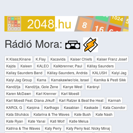
Rádió Mora:
K Klass;Kinane
K.Flay
Kacavida
Kaiser Chiefs
Kaiser Franz Josef
Kajda
Kaleen
KALEO
Kalkbrenner, Paul
Kállay Saunders
Kallay Saunders Band
Kállay-Saunders, András
KALUSH
Kalyi Jag
Kalyi Jag Group
Kama
Kamakawiwo'ole, Israel
Kamika & Pesti Sikk
Kandžija
Kandžija, Gole Žene
Kanye West
Karányi
Karen McDawn
Karl Krenner
Karl Moestl
Karl Moestl Feat. Diana Jirkuff
Karl Ratzer & Beat the Heat
Karmah
KAROL G
Karpina
Karthago
Kasabian
Kaskade
Kata Csondor
Kata Struhács
Katarina & The Waves
Kate Bush
Kate Nash
Kate Ryan
Kate Yanai
Kati Wolf
Katie Melua
Katrina & The Waves
Katy Perry
Katy Perry feat. Nicky Minaj