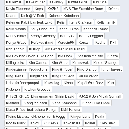
Kaukázus
Kávészünet
Kavinsky
Kawasaki 3P
Kay One
Kayla Diamond
Kayo
KAZKA
KC & The Sunshine Band
Ke'rem
Keane
Kefir @ V-Tech
Kelemen Kabátban
Kelemen Kabátban feat. Eckü
Kelis
Kelly Clarkson
Kelly Family
Kelly Natalia
Kelly Osbourne
Kendji Girac
Kendrick Lamar
Kenny Blake
Kenny Chesney
Kenny G.
Kenny Loggins
Kenya Grace
Kerekes Band
Kerosin95
Kerozin
Kesha
KFT
Khruangbin
Ki Klop
Kid Pex feat. Mani Banani
Kid Pex feat. Stvdb, Ciko Baba
Kid Rock
kids from the sky
Kiesza
Killing Joke
Kim Carnes
Kim Wilde
Kimnowak
Kind of Strange
Kinderzimmer Productions
King & Potter
King Django
King Harvest
King, Ben E.
Kingfishers
Kings Of Leon
Király Viktor
kisbetűs ünnepnapok
Kiscsillag
Kisha
Kispál és a Borz
Kiss
Kistehén
Kitchen Grooves
KITSCHKRIEG, Blumengarten, Shirin David
KJ-52 & Jon Micah Sumrall
Klakradl
Klangkarussell
Klapa Kampanel
Klapa Luka Ploce
Klapa Rišpet feat. Jelena Rozga
Klári Katona
Kleine Lisa vs. Tekknoheimer & Foggy
Klingor Lana
Koala
Kodak Black
Kojoti
KOKAINA
Kokoskuss
Kolibri
Kolo Slavuj