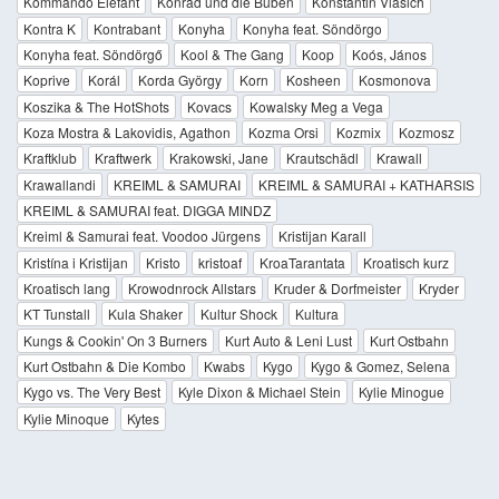
Kommando Elefant
Konrad und die Buben
Konstantin Vlasich
Kontra K
Kontrabant
Konyha
Konyha feat. Söndörgo
Konyha feat. Söndörgő
Kool & The Gang
Koop
Koós, János
Koprive
Korál
Korda György
Korn
Kosheen
Kosmonova
Koszika & The HotShots
Kovacs
Kowalsky Meg a Vega
Koza Mostra & Lakovidis, Agathon
Kozma Orsi
Kozmix
Kozmosz
Kraftklub
Kraftwerk
Krakowski, Jane
Krautschädl
Krawall
Krawallandi
KREIML & SAMURAI
KREIML & SAMURAI + KATHARSIS
KREIML & SAMURAI feat. DIGGA MINDZ
Kreiml & Samurai feat. Voodoo Jürgens
Kristijan Karall
Kristína i Kristijan
Kristo
kristoaf
KroaTarantata
Kroatisch kurz
Kroatisch lang
Krowodnrock Allstars
Kruder & Dorfmeister
Kryder
KT Tunstall
Kula Shaker
Kultur Shock
Kultura
Kungs & Cookin' On 3 Burners
Kurt Auto & Leni Lust
Kurt Ostbahn
Kurt Ostbahn & Die Kombo
Kwabs
Kygo
Kygo & Gomez, Selena
Kygo vs. The Very Best
Kyle Dixon & Michael Stein
Kylie Minogue
Kylie Minoque
Kytes