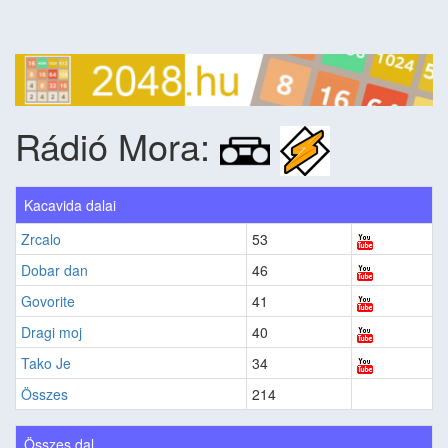
Rádió Mora:
Kacavida dalai
Zrcalo
53
Dobar dan
46
Govorite
41
Dragi moj
40
Tako Je
34
Összes
214
Összes dal