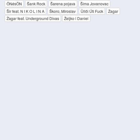
ÖNésÖN
Šank Rock
Šarena pojava
Šima Jovanovac
Šir feat. N I K O L I N A
Škoro, Miroslav
Üllői Úti Fuck
Žagar
Žagar feat. Underground Divas
Željko i Daniel