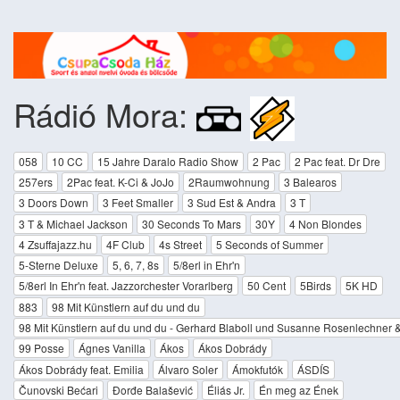
Rádió Mora:
058
10 CC
15 Jahre Daralo Radio Show
2 Pac
2 Pac feat. Dr Dre
257ers
2Pac feat. K-Ci & JoJo
2Raumwohnung
3 Balearos
3 Doors Down
3 Feet Smaller
3 Sud Est & Andra
3 T
3 T & Michael Jackson
30 Seconds To Mars
30Y
4 Non Blondes
4 Zsuffajazz.hu
4F Club
4s Street
5 Seconds of Summer
5-Sterne Deluxe
5, 6, 7, 8s
5/8erl in Ehr'n
5/8erl In Ehr'n feat. Jazzorchester Vorarlberg
50 Cent
5Birds
5K HD
883
98 Mit Künstlern auf du und du
98 Mit Künstlern auf du und du - Gerhard Blaboll und Susanne Rosenlechner 
99 Posse
Ágnes Vanilla
Ákos
Ákos Dobrády
Ákos Dobrády feat. Emilia
Álvaro Soler
Ámokfutók
ÁSDÍS
Čunovski Bećari
Đorđe Balašević
Éliás Jr.
Én meg az Ének