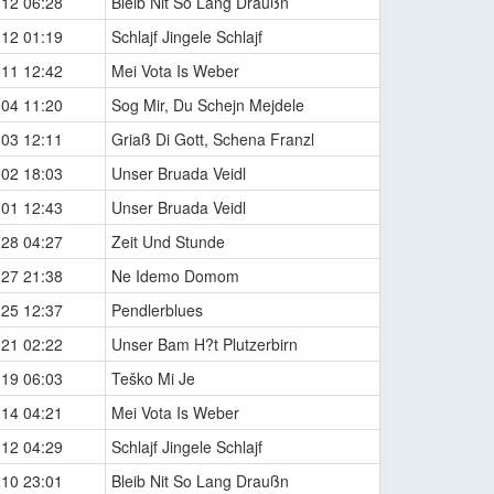
-12 06:28
Bleib Nit So Lang Draußn
-12 01:19
Schlajf Jingele Schlajf
-11 12:42
Mei Vota Is Weber
-04 11:20
Sog Mir, Du Schejn Mejdele
-03 12:11
Griaß Di Gott, Schena Franzl
-02 18:03
Unser Bruada Veidl
-01 12:43
Unser Bruada Veidl
-28 04:27
Zeit Und Stunde
-27 21:38
Ne Idemo Domom
-25 12:37
Pendlerblues
-21 02:22
Unser Bam H?t Plutzerbirn
-19 06:03
Teško Mi Je
-14 04:21
Mei Vota Is Weber
-12 04:29
Schlajf Jingele Schlajf
-10 23:01
Bleib Nit So Lang Draußn