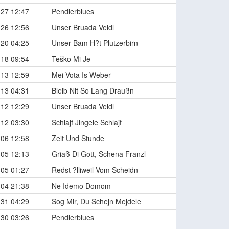
-27 12:47
Pendlerblues
-26 12:56
Unser Bruada Veidl
-20 04:25
Unser Bam H?t Plutzerbirn
-18 09:54
Teško Mi Je
-13 12:59
Mei Vota Is Weber
-13 04:31
Bleib Nit So Lang Draußn
-12 12:29
Unser Bruada Veidl
-12 03:30
Schlajf Jingele Schlajf
-06 12:58
Zeit Und Stunde
-05 12:13
Griaß Di Gott, Schena Franzl
-05 01:27
Redst ?lliweil Vom Scheidn
-04 21:38
Ne Idemo Domom
-31 04:29
Sog Mir, Du Schejn Mejdele
-30 03:26
Pendlerblues