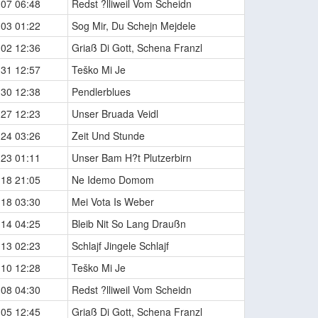
-07 06:48
Redst ?lliweil Vom Scheidn
-03 01:22
Sog Mir, Du Schejn Mejdele
-02 12:36
Griaß Di Gott, Schena Franzl
-31 12:57
Teško Mi Je
-30 12:38
Pendlerblues
-27 12:23
Unser Bruada Veidl
-24 03:26
Zeit Und Stunde
-23 01:11
Unser Bam H?t Plutzerbirn
-18 21:05
Ne Idemo Domom
-18 03:30
Mei Vota Is Weber
-14 04:25
Bleib Nit So Lang Draußn
-13 02:23
Schlajf Jingele Schlajf
-10 12:28
Teško Mi Je
-08 04:30
Redst ?lliweil Vom Scheidn
-05 12:45
Griaß Di Gott, Schena Franzl