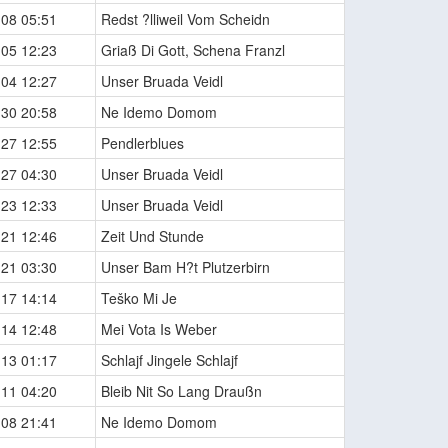
-08 05:51
Redst ?lliweil Vom Scheidn
-05 12:23
Griaß Di Gott, Schena Franzl
-04 12:27
Unser Bruada Veidl
-30 20:58
Ne Idemo Domom
-27 12:55
Pendlerblues
-27 04:30
Unser Bruada Veidl
-23 12:33
Unser Bruada Veidl
-21 12:46
Zeit Und Stunde
-21 03:30
Unser Bam H?t Plutzerbirn
-17 14:14
Teško Mi Je
-14 12:48
Mei Vota Is Weber
-13 01:17
Schlajf Jingele Schlajf
-11 04:20
Bleib Nit So Lang Draußn
-08 21:41
Ne Idemo Domom