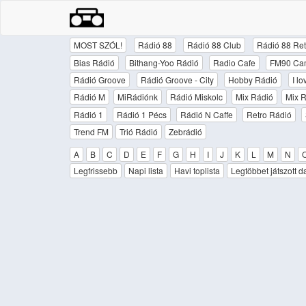
MOST SZÓL!
Rádió 88
Rádió 88 Club
Rádió 88 Ret
Bias Rádió
Bithang-Yoo Rádió
Radio Cafe
FM90 Ca
Rádió Groove
Rádió Groove - City
Hobby Rádió
I l
Rádió M
MiRádiónk
Rádió Miskolc
Mix Rádió
Mix R
Rádió 1
Rádió 1 Pécs
Rádió N Caffe
Retro Rádió
Trend FM
Trió Rádió
Zebrádió
A
B
C
D
E
F
G
H
I
J
K
L
M
N
Legfrissebb
Napi lista
Havi toplista
Legtöbbet játszott d