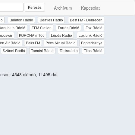
Keresés
Archívum
Kapcsolat
ió
Balaton Rádió
Beatles Rádió
Best FM - Debrecen
Danubius Rádió
EFM Station
Forrás Rádió
Fox Rádió
aposvár
KORONAfm100
Lépés Rádió
Luxfunk Rádió
en Air Rádió
Paks FM
Pécs Aktuál Rádió
Poptarisznya
Szünet Rádió
Tamási Rádió
Táskarádió
Tilos Rádió
esen: 4548 előadó, 11495 dal