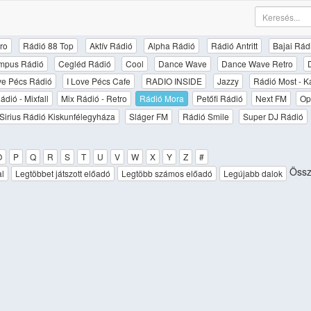
ro
Rádió 88 Top
Aktív Rádió
Alpha Rádió
Rádió Antritt
Bajai Rád
mpus Rádió
Cegléd Rádió
Cool
Dance Wave
Dance Wave Retro
ove Pécs Rádió
I Love Pécs Cafe
RADIO INSIDE
Jazzy
Rádió Most - K
ádió - Mixfall
Mix Rádió - Retro
Rádió Mora
Petőfi Rádió
Next FM
Op
Sirius Rádió Kiskunfélegyháza
Sláger FM
Rádió Smile
Super DJ Rádió
O
P
Q
R
S
T
U
V
W
X
Y
Z
#
Össz
al
Legtöbbet játszott előadó
Legtöbb számos előadó
Legújabb dalok