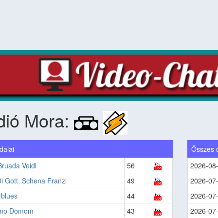
dió Mora:
dalai
Összes 
ruada Veidl
56
2026-08
i Gott, Schena Franzl
49
2026-07
rblues
44
2026-07
emo Domom
43
2026-07