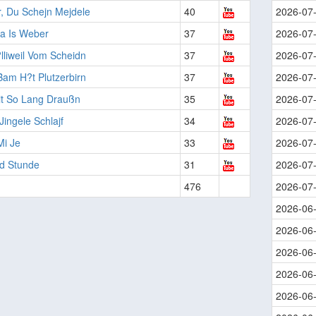
, Du Schejn Mejdele
40
2026-07
ta Is Weber
37
2026-07
lliweil Vom Scheidn
37
2026-07
am H?t Plutzerbirn
37
2026-07
it So Lang Draußn
35
2026-07
 Jingele Schlajf
34
2026-07
Mi Je
33
2026-07
nd Stunde
31
2026-07
476
2026-07
2026-06
2026-06
2026-06
2026-06
2026-06