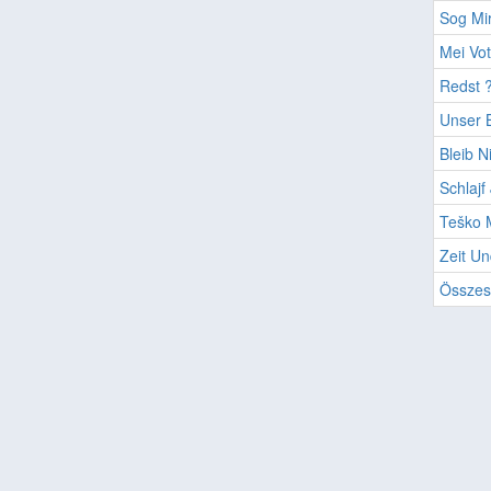
Sog Mir
Mei Vo
Redst ?
Unser B
Bleib N
Schlajf
Teško 
Zeit U
Összes