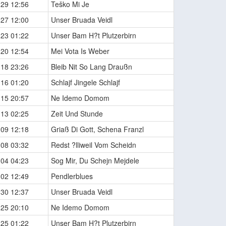
-29 12:56
Teško Mi Je
-27 12:00
Unser Bruada Veidl
-23 01:22
Unser Bam H?t Plutzerbirn
-20 12:54
Mei Vota Is Weber
-18 23:26
Bleib Nit So Lang Draußn
-16 01:20
Schlajf Jingele Schlajf
-15 20:57
Ne Idemo Domom
-13 02:25
Zeit Und Stunde
-09 12:18
Griaß Di Gott, Schena Franzl
-08 03:32
Redst ?lliweil Vom Scheidn
-04 04:23
Sog Mir, Du Schejn Mejdele
-02 12:49
Pendlerblues
-30 12:37
Unser Bruada Veidl
-25 20:10
Ne Idemo Domom
-25 01:22
Unser Bam H?t Plutzerbirn