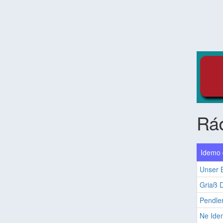
Rá
Idemo 
Unser B
Griaß D
Pendle
Ne Id