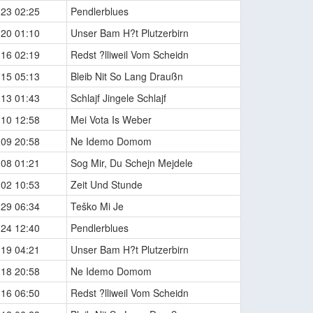
-23 02:25
Pendlerblues
-20 01:10
Unser Bam H?t Plutzerbirn
-16 02:19
Redst ?lliweil Vom Scheidn
-15 05:13
Bleib Nit So Lang Draußn
-13 01:43
Schlajf Jingele Schlajf
-10 12:58
Mei Vota Is Weber
-09 20:58
Ne Idemo Domom
-08 01:21
Sog Mir, Du Schejn Mejdele
-02 10:53
Zeit Und Stunde
-29 06:34
Teško Mi Je
-24 12:40
Pendlerblues
-19 04:21
Unser Bam H?t Plutzerbirn
-18 20:58
Ne Idemo Domom
-16 06:50
Redst ?lliweil Vom Scheidn