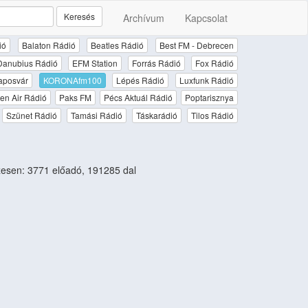
Keresés
Archívum
Kapcsolat
ió
Balaton Rádió
Beatles Rádió
Best FM - Debrecen
Danubius Rádió
EFM Station
Forrás Rádió
Fox Rádió
aposvár
KORONAfm100
Lépés Rádió
Luxfunk Rádió
en Air Rádió
Paks FM
Pécs Aktuál Rádió
Poptarisznya
Szünet Rádió
Tamási Rádió
Táskarádió
Tilos Rádió
esen: 3771 előadó, 191285 dal