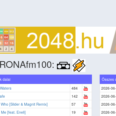
RONAfm100:
k dalai
Összes 
Waters
484
2026-06
afe
142
2026-06
 Who [Slider & Magnit Remix]
57
2026-06
 Me [feat. Eneli]
19
2026-06