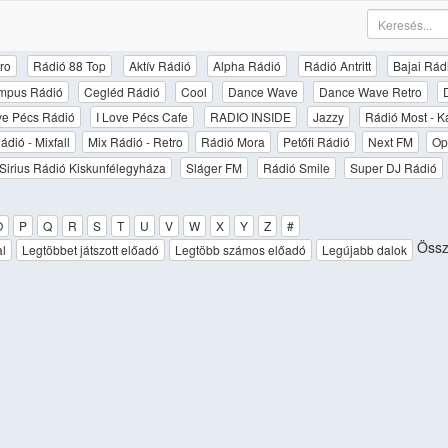
ro
Rádió 88 Top
Aktív Rádió
Alpha Rádió
Rádió Antritt
Bajai Rád
mpus Rádió
Cegléd Rádió
Cool
Dance Wave
Dance Wave Retro
ove Pécs Rádió
I Love Pécs Cafe
RADIO INSIDE
Jazzy
Rádió Most - K
ádió - Mixfall
Mix Rádió - Retro
Rádió Mora
Petőfi Rádió
Next FM
Op
Sirius Rádió Kiskunfélegyháza
Sláger FM
Rádió Smile
Super DJ Rádió
O
P
Q
R
S
T
U
V
W
X
Y
Z
#
Össz
al
Legtöbbet játszott előadó
Legtöbb számos előadó
Legújabb dalok