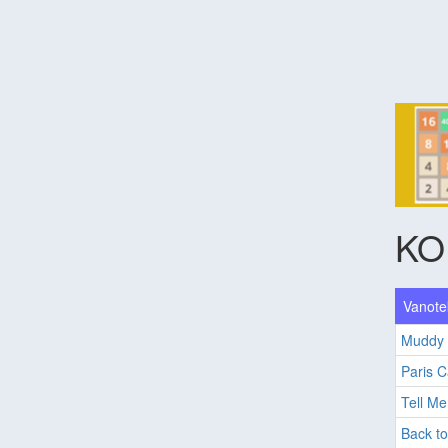
KO
Vanote
Muddy 
Paris C
Tell Me
Back to