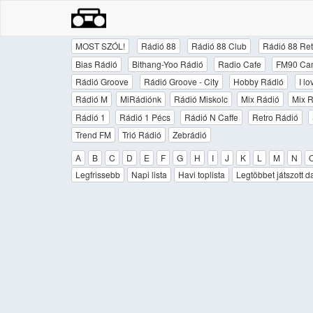
MOST SZÓL!
Rádió 88
Rádió 88 Club
Rádió 88 Ret
Bias Rádió
Bithang-Yoo Rádió
Radio Cafe
FM90 Ca
Rádió Groove
Rádió Groove - City
Hobby Rádió
I l
Rádió M
MiRádiónk
Rádió Miskolc
Mix Rádió
Mix R
Rádió 1
Rádió 1 Pécs
Rádió N Caffe
Retro Rádió
Trend FM
Trió Rádió
Zebrádió
A
B
C
D
E
F
G
H
I
J
K
L
M
N
Legfrissebb
Napi lista
Havi toplista
Legtöbbet játszott d