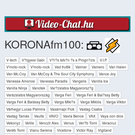
KORONAfm100:
V-tech
V?lgyesi Gabi
V?r?s Istv?n ?s a Progn?zis
V.I.P.
V'moto-rock
V'moto-rock
Vad fruttik
Valmar
Vamero
Van Halen
Van Mc.Coy
Van McCoy & The Soul City Symphony
Vance Joy
Vanessa Amorosi
Vanessa Paradis
Vangelis
Vanilla Ice
Vanilla Ninja
Vanotek
Var?zslatos Magyarorsz?g
Varázslatos Magyarország
Varga Feri
Varga Feri & Bal?ssy Betty
Varga Feri & Balássy Betty
Varga Mikl?s
Varga Miklós
Varga Viktor
Várhegyi Lucas Palmira
Vasárnapi Fiúk
Vastag Csaba
Vastag Tamás
Vaults
VAVO
Vavra Bence
VAX
Vaya con dios
Vekonyz
Velile
Venczli Alex
Venus
Ver?b Tomi
Veracruz
Veréb Tomi
Vianu Serena
Vicetone
Victor Ray
Vigiland