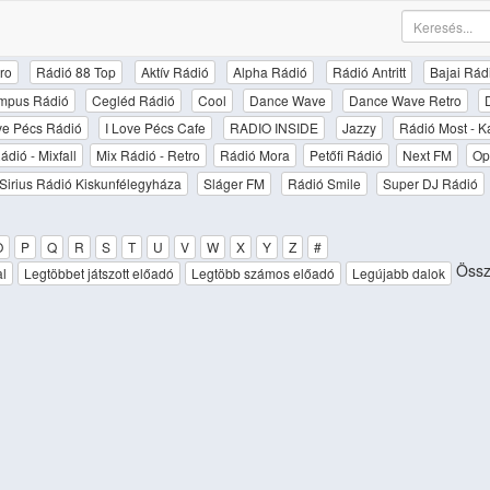
ro
Rádió 88 Top
Aktív Rádió
Alpha Rádió
Rádió Antritt
Bajai Rád
mpus Rádió
Cegléd Rádió
Cool
Dance Wave
Dance Wave Retro
ove Pécs Rádió
I Love Pécs Cafe
RADIO INSIDE
Jazzy
Rádió Most - K
ádió - Mixfall
Mix Rádió - Retro
Rádió Mora
Petőfi Rádió
Next FM
Op
Sirius Rádió Kiskunfélegyháza
Sláger FM
Rádió Smile
Super DJ Rádió
O
P
Q
R
S
T
U
V
W
X
Y
Z
#
Össz
al
Legtöbbet játszott előadó
Legtöbb számos előadó
Legújabb dalok