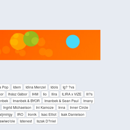
a Pop
Idem
Idina Menzel
Idols
Ig? ?va
or
Ihász Gábor
IHM
Iio
Ilira
ILIRA x VIZE
Ill?s
anbek
Imanbek & BYOR
Imanbek & Sean Paul
Imany
Ingrid Michaelson
Ini Kamoze
Inna
Inner Circle
aljmirigy
IRO
Ironik
Isac Elliot
Isak Danielson
awiwo'ole
Istenest
Iszak D?niel