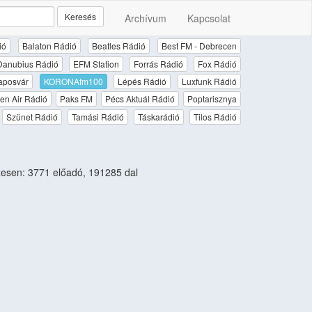
Keresés
Archívum
Kapcsolat
ió
Balaton Rádió
Beatles Rádió
Best FM - Debrecen
Danubius Rádió
EFM Station
Forrás Rádió
Fox Rádió
aposvár
KORONAfm100
Lépés Rádió
Luxfunk Rádió
en Air Rádió
Paks FM
Pécs Aktuál Rádió
Poptarisznya
Szünet Rádió
Tamási Rádió
Táskarádió
Tilos Rádió
esen: 3771 előadó, 191285 dal