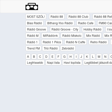
MOST SZÓL!
Rádió 88
Rádió 88 Club
Rádió 88 Ret
Bias Rádió
Bithang-Yoo Rádió
Radio Cafe
FM90 Ca
Rádió Groove
Rádió Groove - City
Hobby Rádió
I l
Rádió M
MiRádiónk
Rádió Miskolc
Mix Rádió
Mix R
Rádió 1
Rádió 1 Pécs
Rádió N Caffe
Retro Rádió
Trend FM
Trió Rádió
Zebrádió
A
B
C
D
E
F
G
H
I
J
K
L
M
N
Legfrissebb
Napi lista
Havi toplista
Legtöbbet játszott d