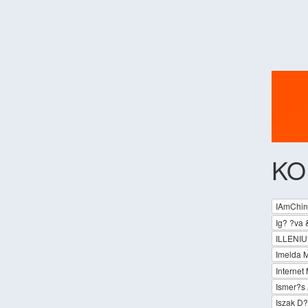
KO
IAmChin
Ig? ?va
ILLENI
Imelda 
Internet
Ismer?s 
Iszak D?