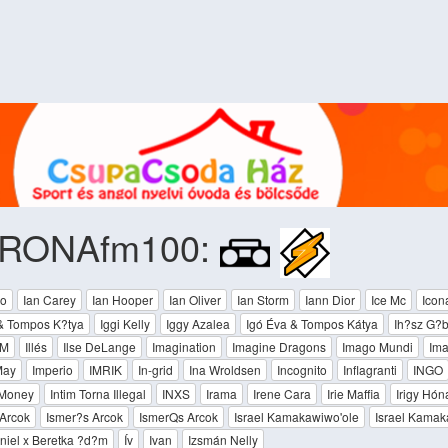
RONAfm100:
o
Ian Carey
Ian Hooper
Ian Oliver
Ian Storm
Iann Dior
Ice Mc
Icon
 & Tompos K?tya
Iggi Kelly
Iggy Azalea
Igó Éva & Tompos Kátya
Ih?sz G?b
UM
Illés
Ilse DeLange
Imagination
Imagine Dragons
Imago Mundi
Im
May
Imperio
IMRIK
In-grid
Ina Wroldsen
Incognito
Inflagranti
INGO
 Money
Intim Torna Illegal
INXS
Irama
Irene Cara
Irie Maffia
Irigy Hón
Arcok
Ismer?s Arcok
IsmerQs Arcok
Israel Kamakawiwo'ole
Israel Kamak
niel x Beretka ?d?m
Ív
Ivan
Izsmán Nelly