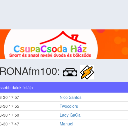
RONAfm100:
issebb dalok listája
6-30 17:57
Nico Santos
6-30 17:55
Twocolors
6-30 17:50
Lady GaGa
6-30 17:47
Manuel