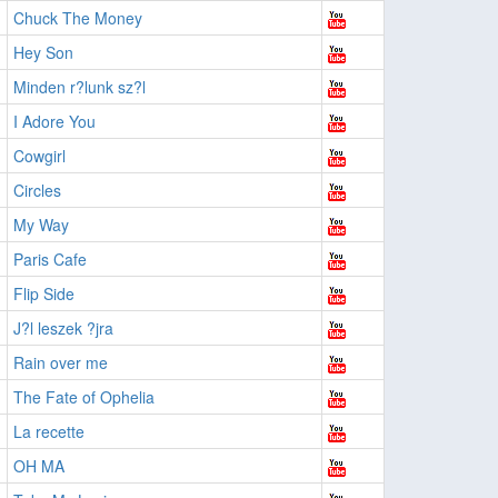
Chuck The Money
Hey Son
Minden r?lunk sz?l
I Adore You
Cowgirl
Circles
My Way
Paris Cafe
Flip Side
J?l leszek ?jra
Rain over me
The Fate of Ophelia
La recette
OH MA