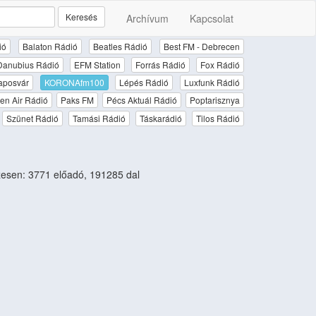
Keresés
Archívum
Kapcsolat
ió
Balaton Rádió
Beatles Rádió
Best FM - Debrecen
Danubius Rádió
EFM Station
Forrás Rádió
Fox Rádió
aposvár
KORONAfm100
Lépés Rádió
Luxfunk Rádió
en Air Rádió
Paks FM
Pécs Aktuál Rádió
Poptarisznya
Szünet Rádió
Tamási Rádió
Táskarádió
Tilos Rádió
esen: 3771 előadó, 191285 dal