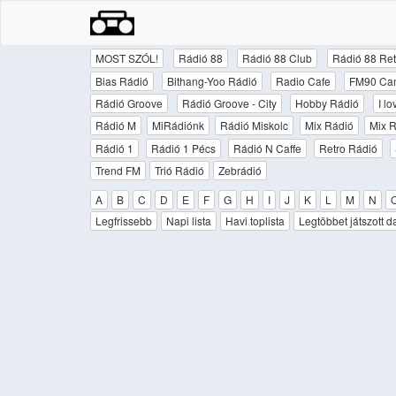
MOST SZÓL!
Rádió 88
Rádió 88 Club
Rádió 88 Ret
Bias Rádió
Bithang-Yoo Rádió
Radio Cafe
FM90 Ca
Rádió Groove
Rádió Groove - City
Hobby Rádió
I l
Rádió M
MiRádiónk
Rádió Miskolc
Mix Rádió
Mix R
Rádió 1
Rádió 1 Pécs
Rádió N Caffe
Retro Rádió
Trend FM
Trió Rádió
Zebrádió
A
B
C
D
E
F
G
H
I
J
K
L
M
N
Legfrissebb
Napi lista
Havi toplista
Legtöbbet játszott d