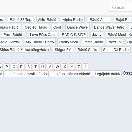
ro
Rádió 88 Top
Aktív Rádió
Alpha Rádió
Rádió Antritt
Bajai Rád
mpus Rádió
Cegléd Rádió
Cool
Dance Wave
Dance Wave Retro
ove Pécs Rádió
I Love Pécs Cafe
RADIO INSIDE
Jazzy
Rádió Most - K
ádió - Mixfall
Mix Rádió - Retro
Rádió Mora
Petőfi Rádió
Next FM
Op
Sirius Rádió Kiskunfélegyháza
Sláger FM
Rádió Smile
Super DJ Rádió
O
P
Q
R
S
T
U
V
W
X
Y
Z
#
Össz
al
Legtöbbet játszott előadó
Legtöbb számos előadó
Legújabb dalok