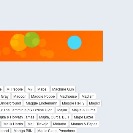
e
M. People
M7
Mabel
Machine Gun
 Gray
Madcon
Maddie Poppe
Madhouse
Madism
Underground
Maggie Lindemann
Maggie Reilly
Magic!
c x The Jammin Kid x C?line Dion
Majka
Majka & Curtis
jka & Horváth Tamás
Majka, Curtis, BLR
Major Lazer
Malik Harris
Malu Trevejo
Maluma
Mamas & Papas
hband
Mango Blitz
Manic Street Preachers