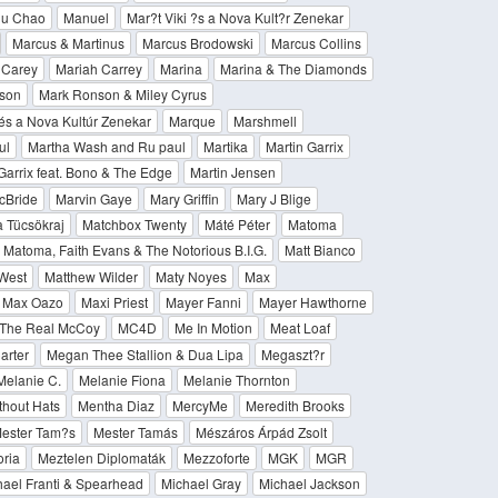
u Chao
Manuel
Mar?t Viki ?s a Nova Kult?r Zenekar
Marcus & Martinus
Marcus Brodowski
Marcus Collins
 Carey
Mariah Carrey
Marina
Marina & The Diamonds
son
Mark Ronson & Miley Cyrus
 és a Nova Kultúr Zenekar
Marque
Marshmell
ul
Martha Wash and Ru paul
Martika
Martin Garrix
Garrix feat. Bono & The Edge
Martin Jensen
cBride
Marvin Gaye
Mary Griffin
Mary J Blige
 Tücsökraj
Matchbox Twenty
Máté Péter
Matoma
Matoma, Faith Evans & The Notorious B.I.G.
Matt Bianco
West
Matthew Wilder
Maty Noyes
Max
Max Oazo
Maxi Priest
Mayer Fanni
Mayer Hawthorne
 The Real McCoy
MC4D
Me In Motion
Meat Loaf
arter
Megan Thee Stallion & Dua Lipa
Megaszt?r
Melanie C.
Melanie Fiona
Melanie Thornton
hout Hats
Mentha Diaz
MercyMe
Meredith Brooks
ester Tam?s
Mester Tamás
Mészáros Árpád Zsolt
oria
Meztelen Diplomaták
Mezzoforte
MGK
MGR
ael Franti & Spearhead
Michael Gray
Michael Jackson