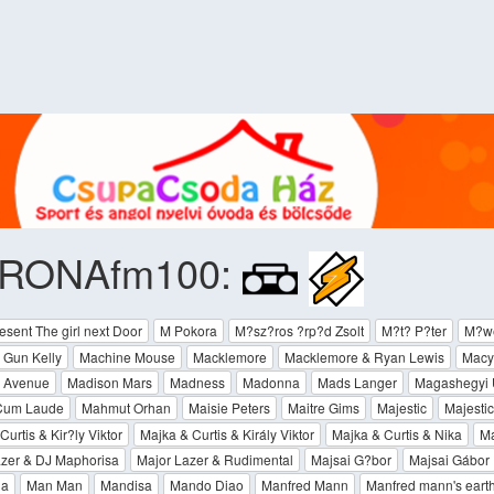
RONAfm100:
esent The girl next Door
M Pokora
M?sz?ros ?rp?d Zsolt
M?t? P?ter
M?w
 Gun Kelly
Machine Mouse
Macklemore
Macklemore & Ryan Lewis
Macy
 Avenue
Madison Mars
Madness
Madonna
Mads Langer
Magashegyi 
Cum Laude
Mahmut Orhan
Maisie Peters
Maitre Gims
Majestic
Majesti
urtis & Kir?ly Viktor
Majka & Curtis & Király Viktor
Majka & Curtis & Nika
Ma
azer & DJ Maphorisa
Major Lazer & Rudimental
Majsai G?bor
Majsai Gábor
a
Man Man
Mandisa
Mando Diao
Manfred Mann
Manfred mann's eart