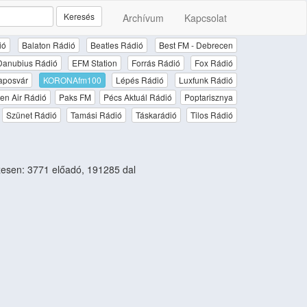
Keresés
Archívum
Kapcsolat
ió
Balaton Rádió
Beatles Rádió
Best FM - Debrecen
Danubius Rádió
EFM Station
Forrás Rádió
Fox Rádió
aposvár
KORONAfm100
Lépés Rádió
Luxfunk Rádió
en Air Rádió
Paks FM
Pécs Aktuál Rádió
Poptarisznya
Szünet Rádió
Tamási Rádió
Táskarádió
Tilos Rádió
esen: 3771 előadó, 191285 dal