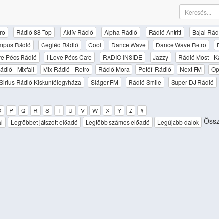
ro
Rádió 88 Top
Aktív Rádió
Alpha Rádió
Rádió Antritt
Bajai Rád
mpus Rádió
Cegléd Rádió
Cool
Dance Wave
Dance Wave Retro
ove Pécs Rádió
I Love Pécs Cafe
RADIO INSIDE
Jazzy
Rádió Most - K
ádió - Mixfall
Mix Rádió - Retro
Rádió Mora
Petőfi Rádió
Next FM
Op
Sirius Rádió Kiskunfélegyháza
Sláger FM
Rádió Smile
Super DJ Rádió
O
P
Q
R
S
T
U
V
W
X
Y
Z
#
Össz
al
Legtöbbet játszott előadó
Legtöbb számos előadó
Legújabb dalok