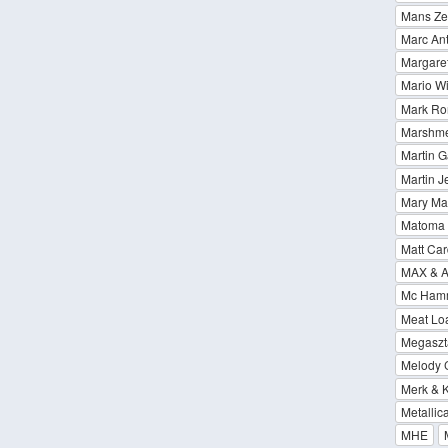
Mans Ze
Marc An
Margare
Mario W
Mark Ron
Marshme
Martin G
Martin J
Mary Ma
Matoma &
Matt Car
MAX & Al
Mc Ham
Meat Loa
Megaszt
Melody 
Merk & 
Metallic
MHE