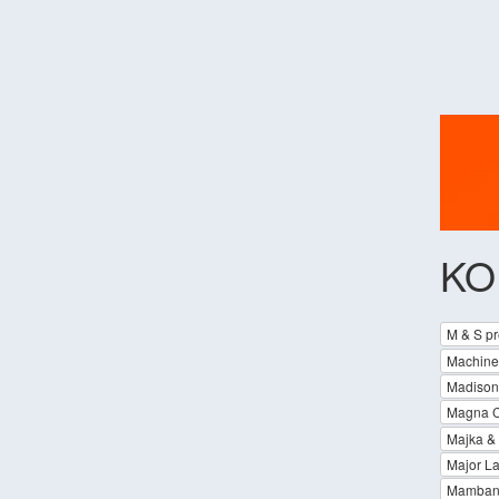
KO
M & S pr
Machine
Madison
Magna 
Majka & C
Major L
Mamban