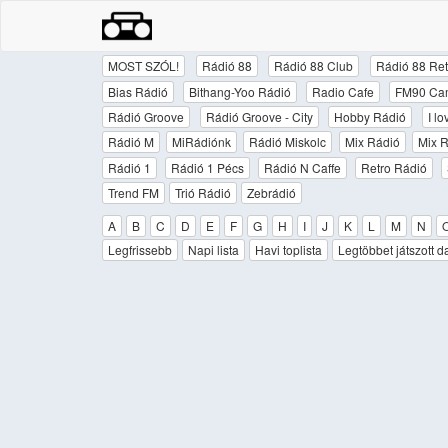
MOST SZÓL!
Rádió 88
Rádió 88 Club
Rádió 88 Ret
Bias Rádió
Bithang-Yoo Rádió
Radio Cafe
FM90 Ca
Rádió Groove
Rádió Groove - City
Hobby Rádió
I l
Rádió M
MiRádiónk
Rádió Miskolc
Mix Rádió
Mix R
Rádió 1
Rádió 1 Pécs
Rádió N Caffe
Retro Rádió
Trend FM
Trió Rádió
Zebrádió
A
B
C
D
E
F
G
H
I
J
K
L
M
N
Legfrissebb
Napi lista
Havi toplista
Legtöbbet játszott d