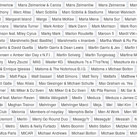
lmerlow
Mans Zelmerlow & Carola
Máns Zelmerlöw
Mans Zelmerow
Man
thony
Marc Atlas
Marc Scibilia
Marc Scibilia & Stadiumx
Marcel Walvisch
t
Margaret Island
Marge
Maria McKee
Maria Mena
Maria Sur
Mariah
inans
Marisha Turner
Mark Ambor
Mark Dann
Mark Morrison
Mark Ron
son feat. Miley Cyrus
Marky Mark
Marlon Roudette
Maroon 5
Marót Viki
llo
Marshmello [feat. Bastille]
Marshmello x Imanbek
Martha Wash & Ru Pa
arrix & David Guetta
Martin Garrix & Dean Lewis
Martin Garrix & Jex
Martin 
ensen x Amber Van Day x N.F.I .
Martin Solveig
Martin Tungevaag
Martina M
ry
Mary Zsuzsi
MAS
Master KG
Maszkura ?s a T?cs?kraj
Maszkura és a
 Enrique Iglesias
Matoma & The Notorious B.I.G.
Matoma x Michael Bolton
dle
Matt Papa
Matt Sassari
Matt Simons
Matt Terry
Mattafix
Matthew 
i Gatie
Max Allais
Max Giesinger & Michael Schulte
Max Graham vs. Yes
mer
Mc Miker & DJ Sven
Mc Miker G & DJ Sven
Mc Pita Ramos
Mc Sar &
f feat. Marion Raven
Média Válogatott
Medix
Meduza
Meduza x James C
ár
Meghan Trainor
Mehringer
Mehringer Marci
Meja
Mel
Mel Kim
Club
Melonia
Members of mayday
Memphis Belle
Men At Work
Men Wit
Kremont
Merlin
Merry Go Round Duo
Mesegy?r
Mesegyár
Messiah
M
a
Metro
Metro & Nelly Furtado
Metro Boomin
Metro Station
Metzker Vikt
Mica Paris
MICAR
Michael Andrews
Michael Bolton
Michael Buble
Mich