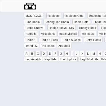
MOST SZÓL!
Rádió 88
Rádió 88 Club
Rádió 88 Ret
Bias Rádió
Bithang-Yoo Rádió
Radio Cafe
FM90 Ca
Rádió Groove
Rádió Groove - City
Hobby Rádió
I l
Rádió M
MiRádiónk
Rádió Miskolc
Mix Rádió
Mix R
Rádió 1
Rádió 1 Pécs
Rádió N Caffe
Retro Rádió
Trend FM
Trió Rádió
Zebrádió
A
B
C
D
E
F
G
H
I
J
K
L
M
N
Legfrissebb
Napi lista
Havi toplista
Legtöbbet játszott d