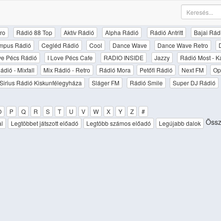
ro
Rádió 88 Top
Aktív Rádió
Alpha Rádió
Rádió Antritt
Bajai Rád
mpus Rádió
Cegléd Rádió
Cool
Dance Wave
Dance Wave Retro
ove Pécs Rádió
I Love Pécs Cafe
RADIO INSIDE
Jazzy
Rádió Most - K
ádió - Mixfall
Mix Rádió - Retro
Rádió Mora
Petőfi Rádió
Next FM
Op
Sirius Rádió Kiskunfélegyháza
Sláger FM
Rádió Smile
Super DJ Rádió
O
P
Q
R
S
T
U
V
W
X
Y
Z
#
Össz
al
Legtöbbet játszott előadó
Legtöbb számos előadó
Legújabb dalok