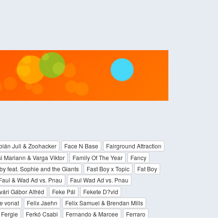
bián Juli & Zoohacker
Face N Base
Fairground Attraction
i Mariann & Varga Viktor
Family Of The Year
Fancy
y feat. Sophie and the Giants
Fast Boy x Topic
Fat Boy
Faul & Wad Ad vs. Pnau
Faul Wad Ad vs. Pnau
vári Gábor Alfréd
Feke Pál
Fekete D?vid
e vonat
Felix Jaehn
Felix Samuel & Brendan Mills
Fergie
Ferkó Csabi
Fernando & Marcee
Ferraro