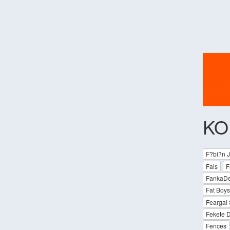
KO
F?bi?n J
Fais
F
FankaDe
Fat Boys
Feargal
Fekete D
Fences