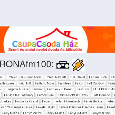
RONAfm100:
uli
F?bi?n Juli & Zoohacker
F?redi Nikolett
F. R. David
Fabian Buch
Fá
aith Evans
Faith Hill
Faith no More
Faithless
Falco
Fall Out Boy
Falus
li
Fargetta & Sara
Farruko
Farruko x J. Beren
Fast Boy
FAST BOY x Mob
Fat Joe feat. Ashanty
Fatboy Slim
Fatima-Soltész Rezs?
Fats Domino
 Sharkey
Fedde Le Grand
Feder
Feder & Ofenbach
Fehér Balázs
Fehér
?vid ?s Cserpes Laura
Fekete Dávid
Fekete Dávid és Cserpes Laura
Feket
Feny Miklós
Feny? Mikl?s
Feny? Miklós
FenyQ Mikl?s
Fenyvesi Gabi