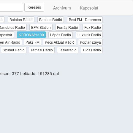
Keresés
Archívum
Kapcsolat
ió
Balaton Rádió
Beatles Rádió
Best FM - Debrecen
Danubius Rádió
EFM Station
Forrás Rádió
Fox Rádió
aposvár
KORONAfm100
Lépés Rádió
Luxfunk Rádió
en Air Rádió
Paks FM
Pécs Aktuál Rádió
Poptarisznya
Szünet Rádió
Tamási Rádió
Táskarádió
Tilos Rádió
esen: 3771 előadó, 191285 dal