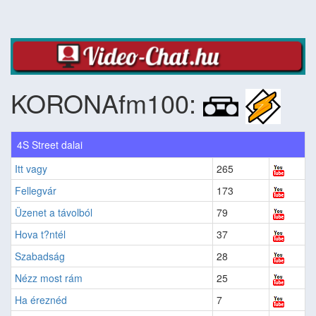
KORONAfm100:
4S Street dalai
Itt vagy
265
Fellegvár
173
Üzenet a távolból
79
Hova t?ntél
37
Szabadság
28
Nézz most rám
25
Ha éreznéd
7