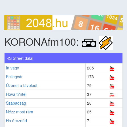
KORONAfm100:
4S Street dalai
Itt vagy
265
Fellegvár
173
Üzenet a távolból
79
Hova t?ntél
37
Szabadság
28
Nézz most rám
25
Ha éreznéd
7