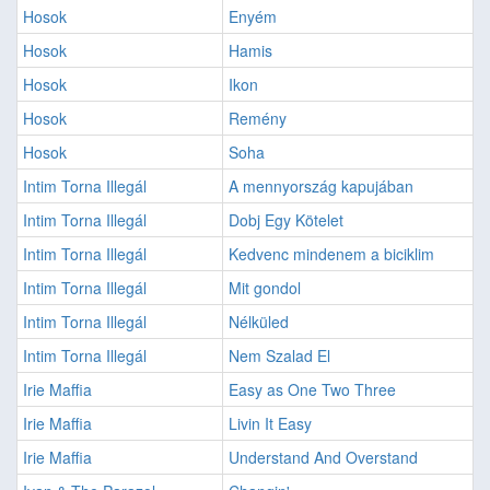
Hosok
Enyém
Hosok
Hamis
Hosok
Ikon
Hosok
Remény
Hosok
Soha
Intim Torna Illegál
A mennyország kapujában
Intim Torna Illegál
Dobj Egy Kötelet
Intim Torna Illegál
Kedvenc mindenem a biciklim
Intim Torna Illegál
Mit gondol
Intim Torna Illegál
Nélküled
Intim Torna Illegál
Nem Szalad El
Irie Maffia
Easy as One Two Three
Irie Maffia
Livin It Easy
Irie Maffia
Understand And Overstand