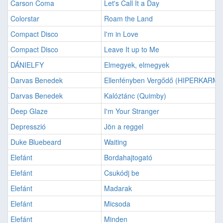
Carson Coma
Let's Call It a Day
Colorstar
Roam the Land
Compact Disco
I'm in Love
Compact Disco
Leave It up to Me
DÁNIELFY
Elmegyek, elmegyek
Darvas Benedek
Ellenfényben Vergődő (HIPERKARMA
Darvas Benedek
Kalóztánc (Quimby)
Deep Glaze
I'm Your Stranger
Depresszió
Jön a reggel
Duke Bluebeard
Waiting
Elefánt
Bordahajtogató
Elefánt
Csukódj be
Elefánt
Madarak
Elefánt
Micsoda
Elefánt
Minden