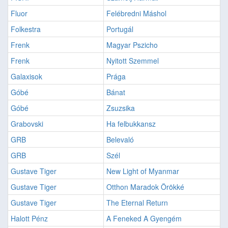
Fluor
Felébredni Máshol
Folkestra
Portugál
Frenk
Magyar Pszicho
Frenk
Nyitott Szemmel
Galaxisok
Prága
Góbé
Bánat
Góbé
Zsuzsika
Grabovski
Ha felbukkansz
GRB
Belevaló
GRB
Szél
Gustave Tiger
New Light of Myanmar
Gustave Tiger
Otthon Maradok Örökké
Gustave Tiger
The Eternal Return
Halott Pénz
A Feneked A Gyengém