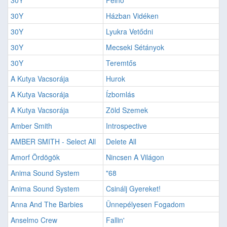
30Y
Felhő
30Y
Házban Vidéken
30Y
Lyukra Vetődni
30Y
Mecseki Sétányok
30Y
Teremtős
A Kutya Vacsorája
Hurok
A Kutya Vacsorája
Ízbomlás
A Kutya Vacsorája
Zöld Szemek
Amber Smith
Introspective
AMBER SMITH - Select All
Delete All
Amorf Ördögök
Nincsen A Világon
Anima Sound System
"68
Anima Sound System
Csinálj Gyereket!
Anna And The Barbies
Ünnepélyesen Fogadom
Anselmo Crew
Fallin'