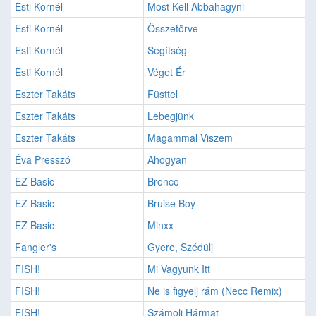
Esti Kornél
Most Kell Abbahagyni
Esti Kornél
Összetörve
Esti Kornél
Segítség
Esti Kornél
Véget Ér
Eszter Takáts
Füsttel
Eszter Takáts
Lebegjünk
Eszter Takáts
Magammal Viszem
Éva Presszó
Ahogyan
EZ Basic
Bronco
EZ Basic
Bruise Boy
EZ Basic
Minxx
Fangler's
Gyere, Szédülj
FISH!
Mi Vagyunk Itt
FISH!
Ne is figyelj rám (Necc Remix)
FISH!
Számolj Hármat