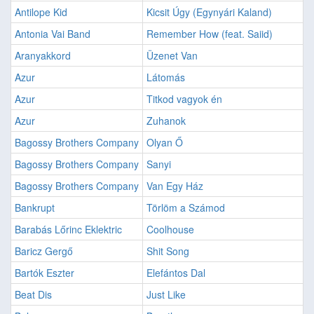
Antilope Kid
Kicsit Úgy (Egynyári Kaland)
Antonia Vai Band
Remember How (feat. Saiid)
Aranyakkord
Üzenet Van
Azur
Látomás
Azur
Titkod vagyok én
Azur
Zuhanok
Bagossy Brothers Company
Olyan Ő
Bagossy Brothers Company
Sanyi
Bagossy Brothers Company
Van Egy Ház
Bankrupt
Törlöm a Számod
Barabás Lőrinc Eklektric
Coolhouse
Baricz Gergő
Shit Song
Bartók Eszter
Elefántos Dal
Beat Dis
Just Like