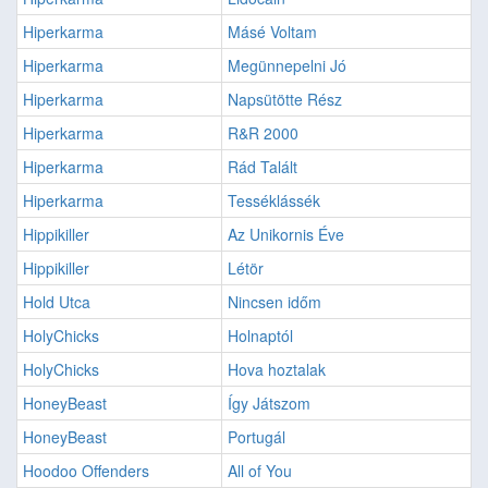
Hiperkarma
Másé Voltam
Hiperkarma
Megünnepelni Jó
Hiperkarma
Napsütötte Rész
Hiperkarma
R&R 2000
Hiperkarma
Rád Talált
Hiperkarma
Tesséklássék
Hippikiller
Az Unikornis Éve
Hippikiller
Létör
Hold Utca
Nincsen időm
HolyChicks
Holnaptól
HolyChicks
Hova hoztalak
HoneyBeast
Így Játszom
HoneyBeast
Portugál
Hoodoo Offenders
All of You