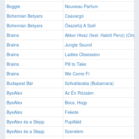
Boggie
Nouveau Parfum
Bohemian Betyars
Csavargó
Bohemian Betyars
Összefúj A Szél
Brains
Akkor Hivsz (feat. Halott Penz) (Origi
Brains
Jungle Sound
Brains
Ladies Obsession
Brains
Pill to Take
Brains
We Come Fi
Budapest Bár
Szilvafácska (Bubamara)
ByeAlex
Az Én Rózsám
ByeAlex
Bocs, Hogy
ByeAlex
Fekete
ByeAlex és a Slepp
Pupilláid
ByeAlex és a Slepp
Szerelem