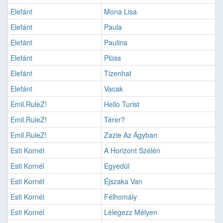
Elefánt
Mona Lisa
Elefánt
Paula
Elefánt
Paulina
Elefánt
Plüss
Elefánt
Tizenhat
Elefánt
Vacak
Emil.RuleZ!
Hello Turist
Emil.RuleZ!
Térer?
Emil.RuleZ!
Zazie Az Ágyban
Esti Kornél
A Horizont Szélén
Esti Kornél
Egyedül
Esti Kornél
Éjszaka Van
Esti Kornél
Félhomály
Esti Kornél
Lélegezz Mélyen