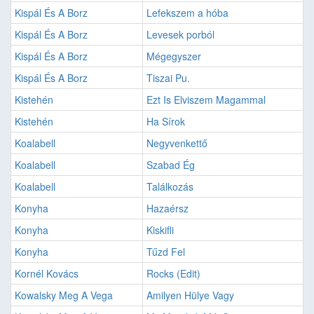
Kispál És A Borz
Lefekszem a hóba
Kispál És A Borz
Levesek porból
Kispál És A Borz
Mégegyszer
Kispál És A Borz
Tiszai Pu.
Kistehén
Ezt Is Elviszem Magammal
Kistehén
Ha Sírok
Koalabell
Negyvenkettő
Koalabell
Szabad Ég
Koalabell
Találkozás
Konyha
Hazaérsz
Konyha
Kiskifli
Konyha
Tűzd Fel
Kornél Kovács
Rocks (Edit)
Kowalsky Meg A Vega
Amilyen Hülye Vagy