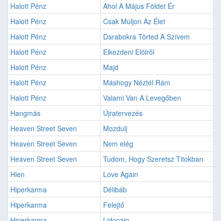
Halott Pénz
Ahol A Május Földet Ér
Halott Pénz
Csak Múljon Az Élet
Halott Pénz
Darabokra Törted A Szívem
Halott Pénz
Elkezdeni Elölről
Halott Pénz
Majd
Halott Pénz
Máshogy Néztél Rám
Halott Pénz
Valami Van A Levegőben
Hangmás
Újratervezés
Heaven Street Seven
Mozdulj
Heaven Street Seven
Nem elég
Heaven Street Seven
Tudom, Hogy Szeretsz Titokban
Hien
Love Again
Hiperkarma
Délibáb
Hiperkarma
Felejtő
Hiperkarma
Lidocain