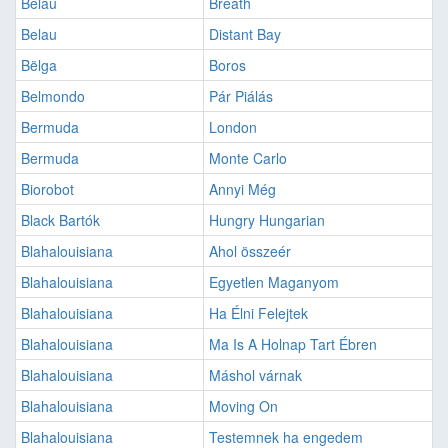
Belau
Breath
Belau
Distant Bay
Bëlga
Boros
Belmondo
Pár Piálás
Bermuda
London
Bermuda
Monte Carlo
Biorobot
Annyi Még
Black Bartók
Hungry Hungarian
Blahalouisiana
Ahol összeér
Blahalouisiana
Egyetlen Maganyom
Blahalouisiana
Ha Élni Felejtek
Blahalouisiana
Ma Is A Holnap Tart Ébren
Blahalouisiana
Máshol várnak
Blahalouisiana
Moving On
Blahalouisiana
Testemnek ha engedem