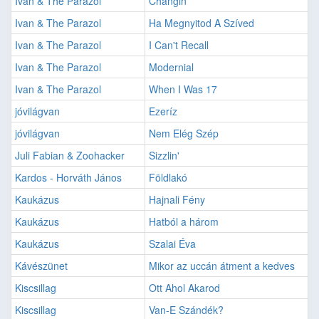
Ivan & The Parazol
Changin'
Ivan & The Parazol
Ha Megnyitod A Szíved
Ivan & The Parazol
I Can't Recall
Ivan & The Parazol
Modernial
Ivan & The Parazol
When I Was 17
jóvilágvan
Ezeríz
jóvilágvan
Nem Elég Szép
Juli Fabian & Zoohacker
Sizzlin'
Kardos - Horváth János
Földlakó
Kaukázus
Hajnali Fény
Kaukázus
Hatból a három
Kaukázus
Szalai Éva
Kávészünet
Mikor az uccán átment a kedves
Kiscsillag
Ott Ahol Akarod
Kiscsillag
Van-E Szándék?