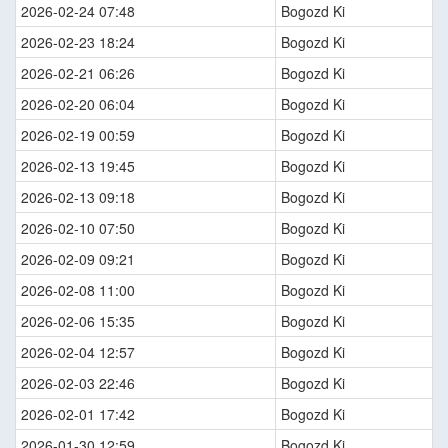
2026-02-24 07:48
Bogozd Ki
2026-02-23 18:24
Bogozd Ki
2026-02-21 06:26
Bogozd Ki
2026-02-20 06:04
Bogozd Ki
2026-02-19 00:59
Bogozd Ki
2026-02-13 19:45
Bogozd Ki
2026-02-13 09:18
Bogozd Ki
2026-02-10 07:50
Bogozd Ki
2026-02-09 09:21
Bogozd Ki
2026-02-08 11:00
Bogozd Ki
2026-02-06 15:35
Bogozd Ki
2026-02-04 12:57
Bogozd Ki
2026-02-03 22:46
Bogozd Ki
2026-02-01 17:42
Bogozd Ki
2026-01-30 12:59
Bogozd Ki