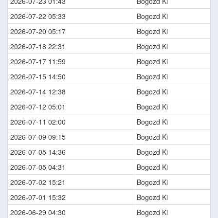
2026-07-23 01:43
Bogozd Ki
2026-07-22 05:33
Bogozd Ki
2026-07-20 05:17
Bogozd Ki
2026-07-18 22:31
Bogozd Ki
2026-07-17 11:59
Bogozd Ki
2026-07-15 14:50
Bogozd Ki
2026-07-14 12:38
Bogozd Ki
2026-07-12 05:01
Bogozd Ki
2026-07-11 02:00
Bogozd Ki
2026-07-09 09:15
Bogozd Ki
2026-07-05 14:36
Bogozd Ki
2026-07-05 04:31
Bogozd Ki
2026-07-02 15:21
Bogozd Ki
2026-07-01 15:32
Bogozd Ki
2026-06-29 04:30
Bogozd Ki