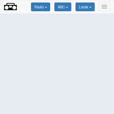
Rádió
ABC
Listák
Toggl
naviga