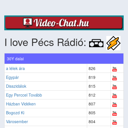
I love Pécs Rádió:
30Y dalai
a lélek ára
826
Egypár
819
Disszidálok
815
Egy Perccel Tovább
812
Házban Vidéken
807
Bogozd Ki
805
Városember
804