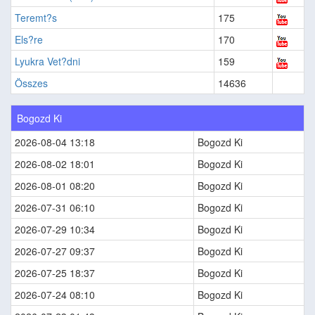
Teremt?s
175
Els?re
170
Lyukra Vet?dni
159
Összes
14636
Bogozd Ki
2026-08-04 13:18
Bogozd Ki
2026-08-02 18:01
Bogozd Ki
2026-08-01 08:20
Bogozd Ki
2026-07-31 06:10
Bogozd Ki
2026-07-29 10:34
Bogozd Ki
2026-07-27 09:37
Bogozd Ki
2026-07-25 18:37
Bogozd Ki
2026-07-24 08:10
Bogozd Ki