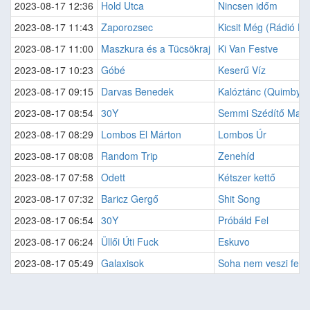
2023-08-17 12:36
Hold Utca
Nincsen időm
2023-08-17 11:43
Zaporozsec
Kicsit Még (Rádió Edi
2023-08-17 11:00
Maszkura és a Tücsökraj
Ki Van Festve
2023-08-17 10:23
Góbé
Keserű Víz
2023-08-17 09:15
Darvas Benedek
Kalóztánc (Quimby)
2023-08-17 08:54
30Y
Semmi Szédítő Mag
2023-08-17 08:29
Lombos El Márton
Lombos Úr
2023-08-17 08:08
Random Trip
Zenehíd
2023-08-17 07:58
Odett
Kétszer kettő
2023-08-17 07:32
Baricz Gergő
Shit Song
2023-08-17 06:54
30Y
Próbáld Fel
2023-08-17 06:24
Üllői Úti Fuck
Eskuvo
2023-08-17 05:49
Galaxisok
Soha nem veszi fel