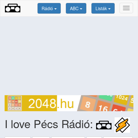
Rádió
ABC
Listák
Toggl
naviga
I love Pécs Rádió: