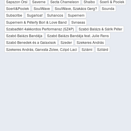
Sapszon Orsi
Saverne
Secta Chameleon
Shaibo
Soerii & Poolek
Soerii&Poolek
SoulWave
SoulWave, Szakács Gerg?
Sounda
Subscribe
Sugarloaf
Suhancos
Supernem
Supernem & Péterfy Bori & Love Band
Svnseas
Szabadtéri 4akkordos Performansz (SZ4P)
Szabó Balázs & Sárik Péter
Szabó Balázs Bandája
Szabó Balázs Bandája feat. Julie Rens
Szabó Benedek és a Galaxisok
Szeder
Szekeres András
Szekeres András, Ganxsta Zolee, Czipó Laci
Sziámi
Szilárd