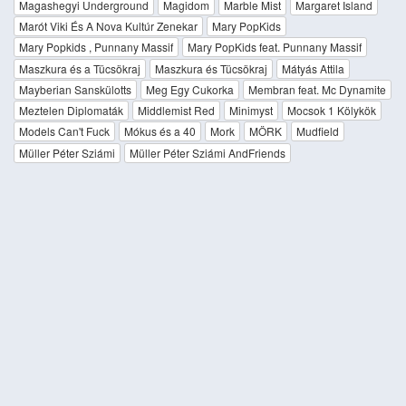
Magashegyi Underground
Magidom
Marble Mist
Margaret Island
Marót Viki És A Nova Kultúr Zenekar
Mary PopKids
Mary Popkids , Punnany Massif
Mary PopKids feat. Punnany Massif
Maszkura és a Tücsökraj
Maszkura és Tücsökraj
Mátyás Attila
Mayberian Sanskülotts
Meg Egy Cukorka
Membran feat. Mc Dynamite
Meztelen Diplomaták
Middlemist Red
Minimyst
Mocsok 1 Kölykök
Models Can't Fuck
Mókus és a 40
Mork
MÖRK
Mudfield
Müller Péter Sziámi
Müller Péter Sziámi AndFriends