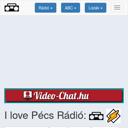
Rádió
ABC
Listák
Toggl
naviga
I love Pécs Rádió: