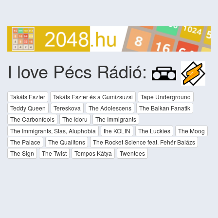
I love Pécs Rádió:
Takáts Eszter
Takáts Eszter és a Gumizsuzsi
Tape Underground
Teddy Queen
Tereskova
The Adolescens
The Balkan Fanatik
The Carbonfools
The Idoru
The Immigrants
The Immigrants, Stas, Aluphobia
the KOLIN
The Luckies
The Moog
The Palace
The Qualitons
The Rocket Science feat. Fehér Balázs
The Sign
The Twist
Tompos Kátya
Twentees