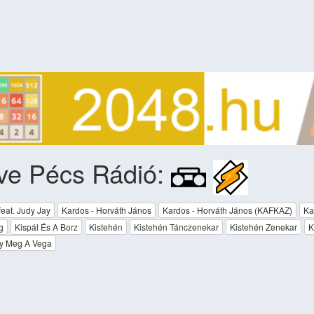
ove Pécs Rádió:
feat. Judy Jay
Kardos - Horváth János
Kardos - Horváth János (KAFKAZ)
Ka
g
Kispál És A Borz
Kistehén
Kistehén Tánczenekar
Kistehén Zenekar
K
y Meg A Vega