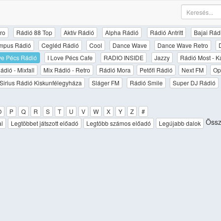
ro
Rádió 88 Top
Aktív Rádió
Alpha Rádió
Rádió Antritt
Bajai Rád
mpus Rádió
Cegléd Rádió
Cool
Dance Wave
Dance Wave Retro
ove Pécs Rádió
I Love Pécs Cafe
RADIO INSIDE
Jazzy
Rádió Most - K
ádió - Mixfall
Mix Rádió - Retro
Rádió Mora
Petőfi Rádió
Next FM
Op
Sirius Rádió Kiskunfélegyháza
Sláger FM
Rádió Smile
Super DJ Rádió
O
P
Q
R
S
T
U
V
W
X
Y
Z
#
Össze
al
Legtöbbet játszott előadó
Legtöbb számos előadó
Legújabb dalok