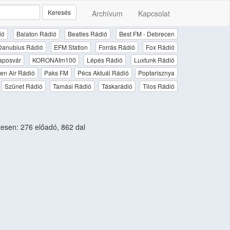
Keresés
Archívum
Kapcsolat
ió
Balaton Rádió
Beatles Rádió
Best FM - Debrecen
Danubius Rádió
EFM Station
Forrás Rádió
Fox Rádió
aposvár
KORONAfm100
Lépés Rádió
Luxfunk Rádió
en Air Rádió
Paks FM
Pécs Aktuál Rádió
Poptarisznya
Szünet Rádió
Tamási Rádió
Táskarádió
Tilos Rádió
sen: 276 előadó, 862 dal