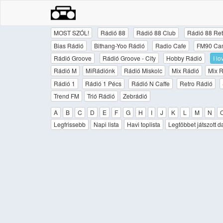
MOST SZÓL!
Rádió 88
Rádió 88 Club
Rádió 88 Ret
Bias Rádió
Bithang-Yoo Rádió
Radio Cafe
FM90 Ca
Rádió Groove
Rádió Groove - City
Hobby Rádió
I l
Rádió M
MiRádiónk
Rádió Miskolc
Mix Rádió
Mix R
Rádió 1
Rádió 1 Pécs
Rádió N Caffe
Retro Rádió
Trend FM
Trió Rádió
Zebrádió
A
B
C
D
E
F
G
H
I
J
K
L
M
N
Legfrissebb
Napi lista
Havi toplista
Legtöbbet játszott d