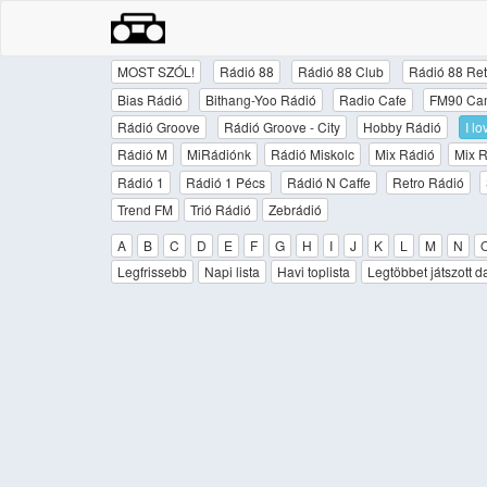
MOST SZÓL!
Rádió 88
Rádió 88 Club
Rádió 88 Ret
Bias Rádió
Bithang-Yoo Rádió
Radio Cafe
FM90 Ca
Rádió Groove
Rádió Groove - City
Hobby Rádió
I l
Rádió M
MiRádiónk
Rádió Miskolc
Mix Rádió
Mix R
Rádió 1
Rádió 1 Pécs
Rádió N Caffe
Retro Rádió
Trend FM
Trió Rádió
Zebrádió
A
B
C
D
E
F
G
H
I
J
K
L
M
N
Legfrissebb
Napi lista
Havi toplista
Legtöbbet játszott d