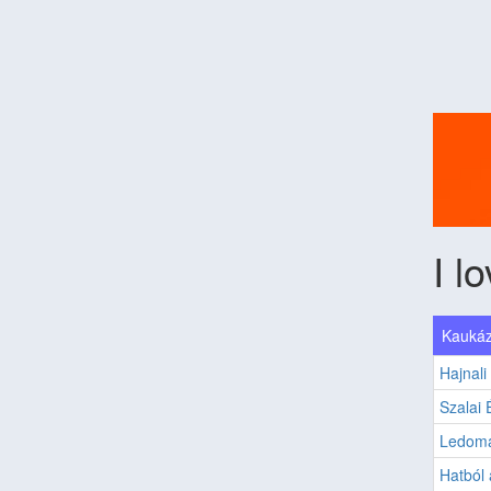
I l
Kaukáz
Hajnali
Szalai 
Ledoma
Hatból