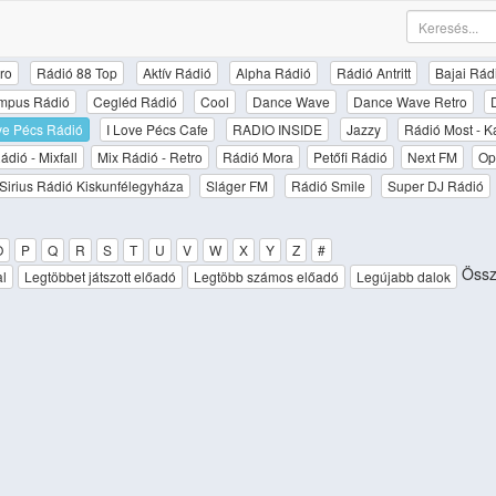
ro
Rádió 88 Top
Aktív Rádió
Alpha Rádió
Rádió Antritt
Bajai Rád
mpus Rádió
Cegléd Rádió
Cool
Dance Wave
Dance Wave Retro
ove Pécs Rádió
I Love Pécs Cafe
RADIO INSIDE
Jazzy
Rádió Most - K
ádió - Mixfall
Mix Rádió - Retro
Rádió Mora
Petőfi Rádió
Next FM
Op
Sirius Rádió Kiskunfélegyháza
Sláger FM
Rádió Smile
Super DJ Rádió
O
P
Q
R
S
T
U
V
W
X
Y
Z
#
Össze
al
Legtöbbet játszott előadó
Legtöbb számos előadó
Legújabb dalok