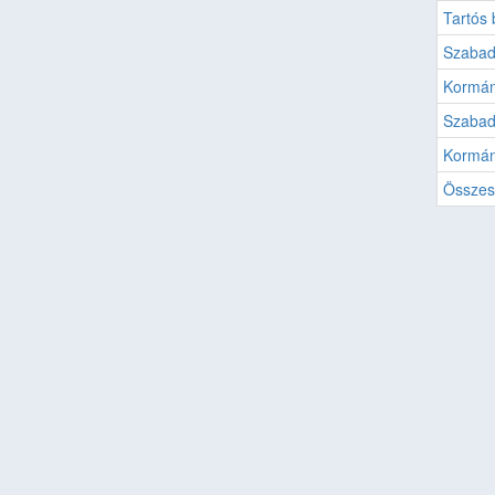
Tartós
Szabad
Kormán
Szabad
Kormán
Összes