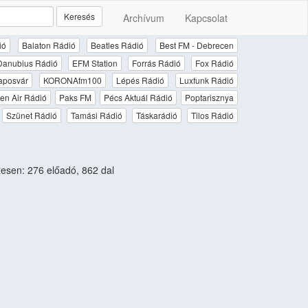
Keresés
Archívum
Kapcsolat
ió
Balaton Rádió
Beatles Rádió
Best FM - Debrecen
Danubius Rádió
EFM Station
Forrás Rádió
Fox Rádió
aposvár
KORONAfm100
Lépés Rádió
Luxfunk Rádió
en Air Rádió
Paks FM
Pécs Aktuál Rádió
Poptarisznya
Szünet Rádió
Tamási Rádió
Táskarádió
Tilos Rádió
sen: 276 előadó, 862 dal