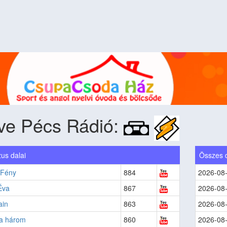
ove Pécs Rádió:
us dalai
Összes 
 Fény
884
2026-08
Éva
867
2026-08
in
863
2026-08
 a három
860
2026-08