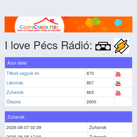
I love Pécs Rádió:
Azur dalai
Titkod vagyok én
870
Látomás
867
Zuhanok
863
Összes
2600
Zuhanok
2026-08-07 02:39
Zuhanok
2026-08-05 17:00
Zuhanok