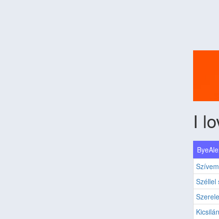
I l
ByeAlex
Szívem
Szélle
Szerel
Kicsilá