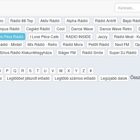
ro
Rádió 88 Top
Aktív Rádió
Alpha Rádió
Rádió Antritt
Bajai Rád
mpus Rádió
Cegléd Rádió
Cool
Dance Wave
Dance Wave Retro
ove Pécs Rádió
I Love Pécs Cafe
RADIO INSIDE
Jazzy
Rádió Most - K
ádió - Mixfall
Mix Rádió - Retro
Rádió Mora
Petőfi Rádió
Next FM
Op
Sirius Rádió Kiskunfélegyháza
Sláger FM
Rádió Smile
Super DJ Rádió
O
P
Q
R
S
T
U
V
W
X
Y
Z
#
Össze
al
Legtöbbet játszott előadó
Legtöbb számos előadó
Legújabb dalok