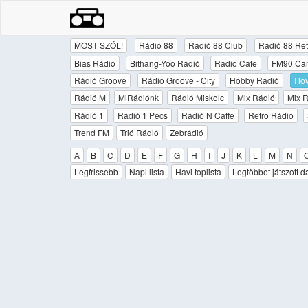
MOST SZÓL!
Rádió 88
Rádió 88 Club
Rádió 88 Ret
Bias Rádió
Bithang-Yoo Rádió
Radio Cafe
FM90 Ca
Rádió Groove
Rádió Groove - City
Hobby Rádió
I l
Rádió M
MiRádiónk
Rádió Miskolc
Mix Rádió
Mix R
Rádió 1
Rádió 1 Pécs
Rádió N Caffe
Retro Rádió
Trend FM
Trió Rádió
Zebrádió
A
B
C
D
E
F
G
H
I
J
K
L
M
N
Legfrissebb
Napi lista
Havi toplista
Legtöbbet játszott d