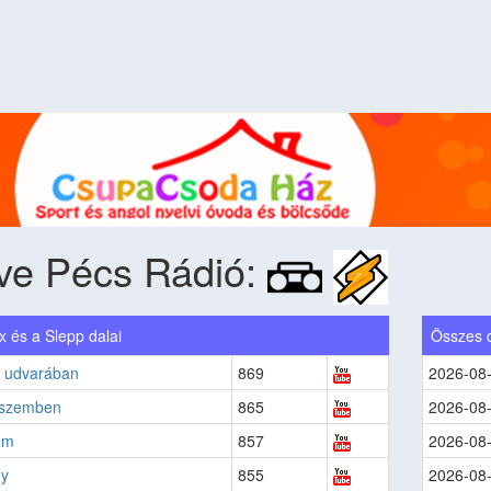
ove Pécs Rádió:
 és a Slepp dalai
Összes 
 udvarában
869
2026-08
l szemben
865
2026-08
em
857
2026-08
ny
855
2026-08