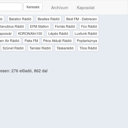
Keresés
Archívum
Kapcsolat
ió
Balaton Rádió
Beatles Rádió
Best FM - Debrecen
Danubius Rádió
EFM Station
Forrás Rádió
Fox Rádió
aposvár
KORONAfm100
Lépés Rádió
Luxfunk Rádió
en Air Rádió
Paks FM
Pécs Aktuál Rádió
Poptarisznya
Szünet Rádió
Tamási Rádió
Táskarádió
Tilos Rádió
sen: 276 előadó, 862 dal