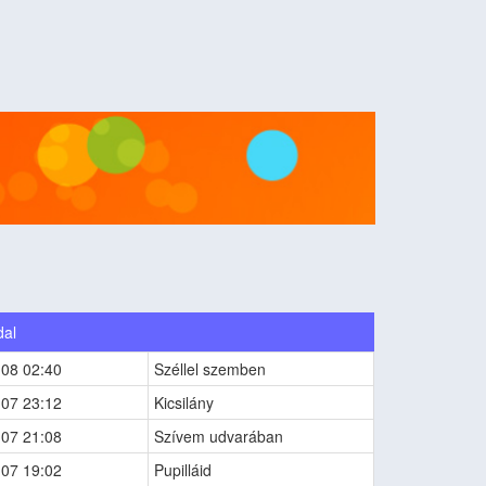
dal
-08 02:40
Széllel szemben
-07 23:12
Kicsilány
-07 21:08
Szívem udvarában
-07 19:02
Pupilláid