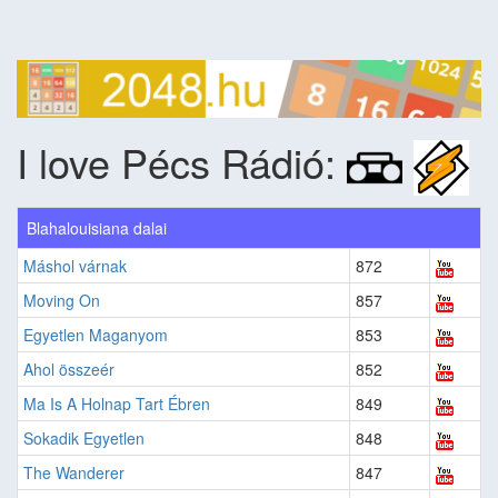
I love Pécs Rádió:
Blahalouisiana dalai
Máshol várnak
872
Moving On
857
Egyetlen Maganyom
853
Ahol összeér
852
Ma Is A Holnap Tart Ébren
849
Sokadik Egyetlen
848
The Wanderer
847