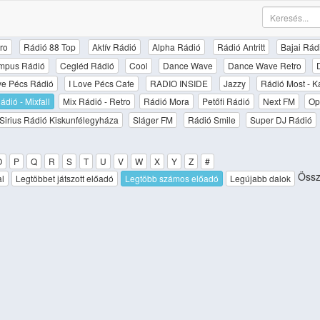
ro
Rádió 88 Top
Aktív Rádió
Alpha Rádió
Rádió Antritt
Bajai Rád
mpus Rádió
Cegléd Rádió
Cool
Dance Wave
Dance Wave Retro
ove Pécs Rádió
I Love Pécs Cafe
RADIO INSIDE
Jazzy
Rádió Most - K
ádió - Mixfall
Mix Rádió - Retro
Rádió Mora
Petőfi Rádió
Next FM
Op
Sirius Rádió Kiskunfélegyháza
Sláger FM
Rádió Smile
Super DJ Rádió
O
P
Q
R
S
T
U
V
W
X
Y
Z
#
Össze
al
Legtöbbet játszott előadó
Legtöbb számos előadó
Legújabb dalok