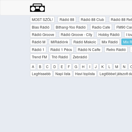
MOST SZÓL!
Rádió 88
Rádió 88 Club
Rádió 88 Ret
Bias Rádió
Bithang-Yoo Rádió
Radio Cafe
FM90 Ca
Rádió Groove
Rádió Groove - City
Hobby Rádió
I l
Rádió M
MiRádiónk
Rádió Miskolc
Mix Rádió
Mix R
Rádió 1
Rádió 1 Pécs
Rádió N Caffe
Retro Rádió
Trend FM
Trió Rádió
Zebrádió
A
B
C
D
E
F
G
H
I
J
K
L
M
N
Legfrissebb
Napi lista
Havi toplista
Legtöbbet játszott d