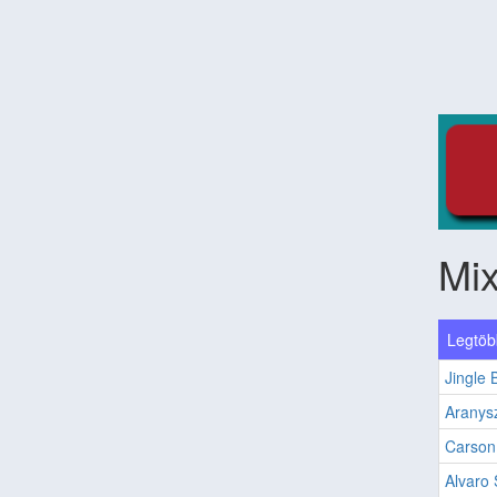
Mix
Legtöb
Jingle B
Aranys
Carso
Alvaro 