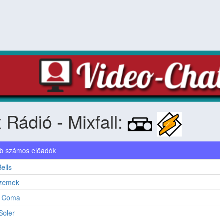
 Rádió - Mixfall:
b számos előadók
ells
zemek
n Coma
Soler