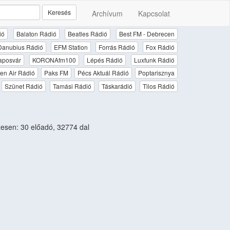
Keresés
Archívum
Kapcsolat
ió
Balaton Rádió
Beatles Rádió
Best FM - Debrecen
Danubius Rádió
EFM Station
Forrás Rádió
Fox Rádió
aposvár
KORONAfm100
Lépés Rádió
Luxfunk Rádió
en Air Rádió
Paks FM
Pécs Aktuál Rádió
Poptarisznya
Szünet Rádió
Tamási Rádió
Táskarádió
Tilos Rádió
sen: 30 előadó, 32774 dal