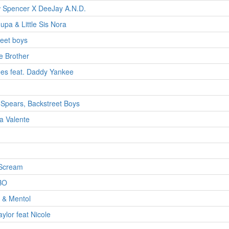
 Spencer X DeeJay A.N.D.
pa & Little Sis Nora
eet boys
e Brother
es feat. Daddy Yankee
 Spears, Backstreet Boys
a Valente
 Scream
BO
 & Mentol
aylor feat Nicole