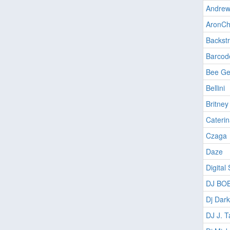
Andrew
AronChu
Backstr
Barcod
Bee Ge
Bellini
Britney
Caterin
Czaga
Daze
Digital
DJ BO
Dj Dark
DJ J. T