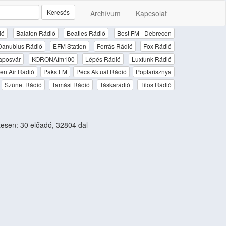
Keresés
Archívum
Kapcsolat
ió
Balaton Rádió
Beatles Rádió
Best FM - Debrecen
Danubius Rádió
EFM Station
Forrás Rádió
Fox Rádió
aposvár
KORONAfm100
Lépés Rádió
Luxfunk Rádió
en Air Rádió
Paks FM
Pécs Aktuál Rádió
Poptarisznya
Szünet Rádió
Tamási Rádió
Táskarádió
Tilos Rádió
sen: 30 előadó, 32804 dal