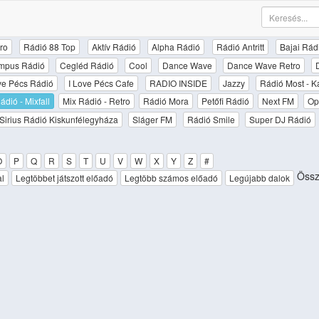
ro
Rádió 88 Top
Aktív Rádió
Alpha Rádió
Rádió Antritt
Bajai Rád
mpus Rádió
Cegléd Rádió
Cool
Dance Wave
Dance Wave Retro
ove Pécs Rádió
I Love Pécs Cafe
RADIO INSIDE
Jazzy
Rádió Most - K
ádió - Mixfall
Mix Rádió - Retro
Rádió Mora
Petőfi Rádió
Next FM
Op
Sirius Rádió Kiskunfélegyháza
Sláger FM
Rádió Smile
Super DJ Rádió
O
P
Q
R
S
T
U
V
W
X
Y
Z
#
Össze
al
Legtöbbet játszott előadó
Legtöbb számos előadó
Legújabb dalok