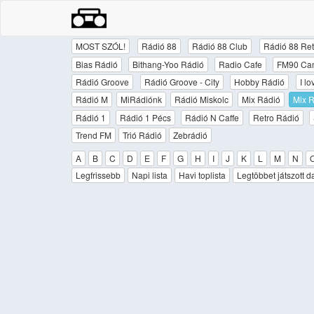
MOST SZÓL!
Rádió 88
Rádió 88 Club
Rádió 88 Ret
Bias Rádió
Bithang-Yoo Rádió
Radio Cafe
FM90 Ca
Rádió Groove
Rádió Groove - City
Hobby Rádió
I l
Rádió M
MiRádiónk
Rádió Miskolc
Mix Rádió
Mix R
Rádió 1
Rádió 1 Pécs
Rádió N Caffe
Retro Rádió
Trend FM
Trió Rádió
Zebrádió
A
B
C
D
E
F
G
H
I
J
K
L
M
N
Legfrissebb
Napi lista
Havi toplista
Legtöbbet játszott d