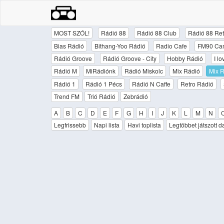
MOST SZÓL!
Rádió 88
Rádió 88 Club
Rádió 88 Ret
Bias Rádió
Bithang-Yoo Rádió
Radio Cafe
FM90 Ca
Rádió Groove
Rádió Groove - City
Hobby Rádió
I l
Rádió M
MiRádiónk
Rádió Miskolc
Mix Rádió
Mix R
Rádió 1
Rádió 1 Pécs
Rádió N Caffe
Retro Rádió
Trend FM
Trió Rádió
Zebrádió
A
B
C
D
E
F
G
H
I
J
K
L
M
N
Legfrissebb
Napi lista
Havi toplista
Legtöbbet játszott d