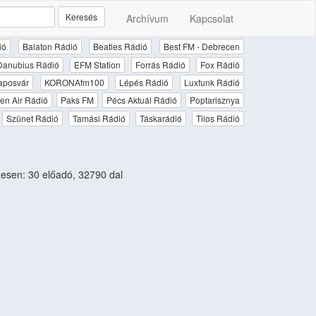
Keresés
Archívum
Kapcsolat
ió
Balaton Rádió
Beatles Rádió
Best FM - Debrecen
Danubius Rádió
EFM Station
Forrás Rádió
Fox Rádió
aposvár
KORONAfm100
Lépés Rádió
Luxfunk Rádió
en Air Rádió
Paks FM
Pécs Aktuál Rádió
Poptarisznya
Szünet Rádió
Tamási Rádió
Táskarádió
Tilos Rádió
sen: 30 előadó, 32790 dal