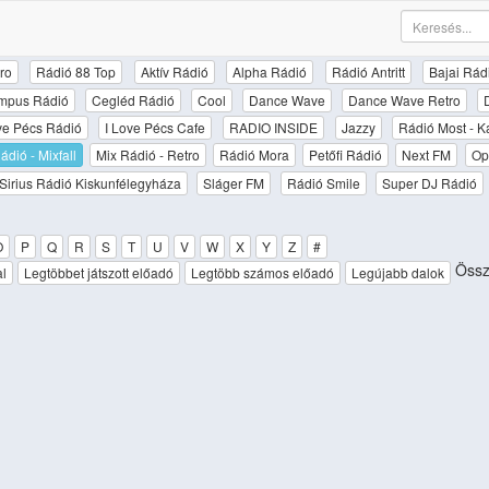
ro
Rádió 88 Top
Aktív Rádió
Alpha Rádió
Rádió Antritt
Bajai Rád
mpus Rádió
Cegléd Rádió
Cool
Dance Wave
Dance Wave Retro
ove Pécs Rádió
I Love Pécs Cafe
RADIO INSIDE
Jazzy
Rádió Most - K
ádió - Mixfall
Mix Rádió - Retro
Rádió Mora
Petőfi Rádió
Next FM
Op
Sirius Rádió Kiskunfélegyháza
Sláger FM
Rádió Smile
Super DJ Rádió
O
P
Q
R
S
T
U
V
W
X
Y
Z
#
Össze
al
Legtöbbet játszott előadó
Legtöbb számos előadó
Legújabb dalok